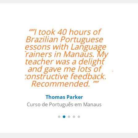
“”The class with Ivo
went well. He knows
his stuff and is very
helpful. He replies
quickly outside class
hours as well if I have
questions. ””
Indra Maya Gurung
Curso de Português em Santos