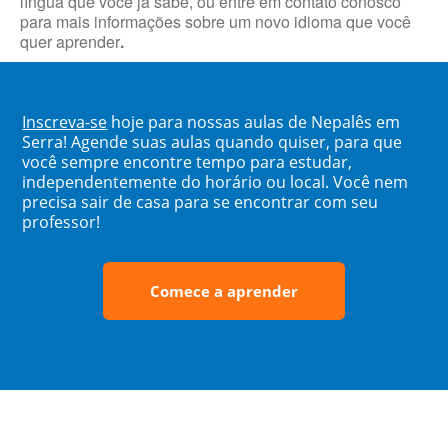
língua que você já sabe, ou entre em contato conosco
para mais informações sobre um novo idioma que você
quer aprender
.
Inscreva-se
hoje para nossas aulas de Nepalês em
Serra! Agende suas aulas quando quiser, para que
você sempre encontre tempo para estudar,
independentemente do horário ou local. Você nem
precisa sair de casa para se encontrar com seu
professor!
Comece a aprender