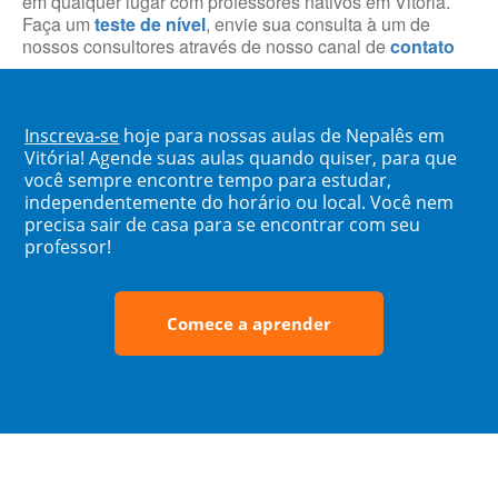
em qualquer lugar com professores nativos em Vitória.
Faça um
teste de nível
, envie sua consulta à um de
nossos consultores através de nosso canal de
contato
Inscreva-se
hoje para nossas aulas de Nepalês em
Vitória! Agende suas aulas quando quiser, para que
você sempre encontre tempo para estudar,
independentemente do horário ou local. Você nem
precisa sair de casa para se encontrar com seu
professor!
Comece a aprender