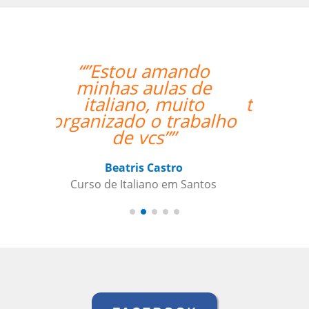
“”My wife likes the
lessons and the
teacher's punctuality.””
Seok Kwon
Curso de em Goiânia, CJ Selecta