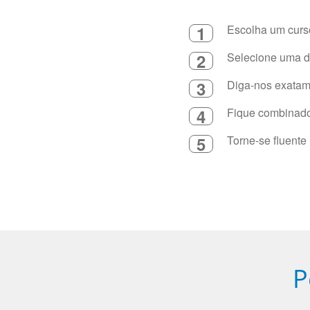
1
Escolha um curso
2
Selecione uma du
3
Diga-nos exatame
4
Fique combinado 
5
Torne-se fluente
P