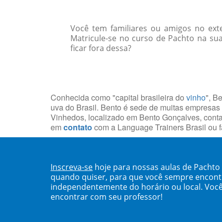
Você tem familiares ou amigos no ext
Matricule-se no curso de Pachto na sua
ficar fora dessa?
Conhecida como "capital brasileira do
vinho
", B
uva do Brasil. Bento é sede de muitas empresas
Vinhedos, localizado em Bento Gonçalves, con
em
contato
com a Language Trainers Brasil ou
Inscreva-se
hoje para nossas aulas de Pachto
quando quiser, para que você sempre encont
independentemente do horário ou local. Você
encontrar com seu professor!