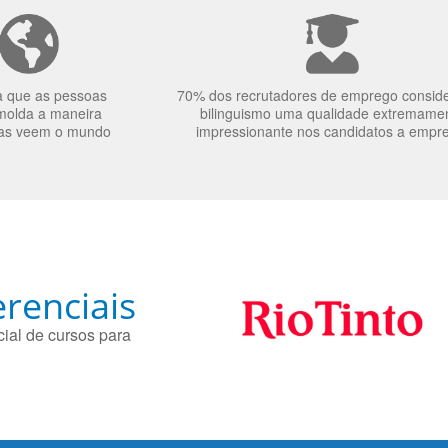
a que as pessoas
70% dos recrutadores de emprego consid
molda a maneira
bilinguismo uma qualidade extremame
as veem o mundo
impressionante nos candidatos a empr
renciais
ial de cursos para