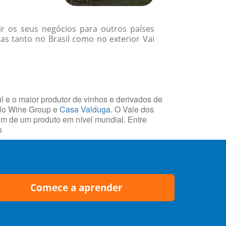
r os seus negócios para outros países
as tanto no Brasil como no exterior Vai
l e o maior produtor de vinhos e derivados de
olo Wine Group e
Casa Valduga
. O Vale dos
gem de um produto em nível mundial. Entre
s
Comece a aprender