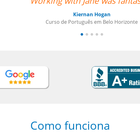
“”O cur
come
Como funciona