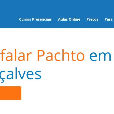
Cursos Presenciais
Aulas Online
Preços
Para
falar Pachto
em
çalves