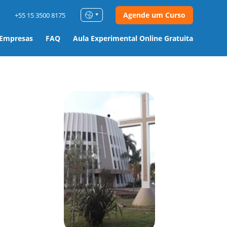
Agende um Curso
+55 15 3500 8175
 Empresas
FAQ
Aula Experimental Online Gratuita