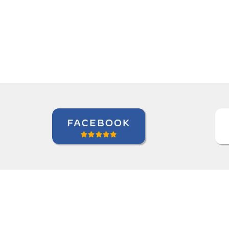
“”Working with Jane was fantastic. ””
Kiernan Hogan
Curso de Português em Belo Horizonte