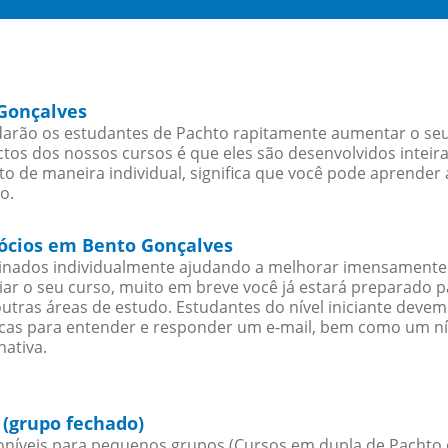
 Gonçalves
arão os estudantes de Pachto rapitamente aumentar o seu n
os dos nossos cursos é que eles são desenvolvidos inteir
o de maneira individual, significa que você pode aprender 
o.
gócios em Bento Gonçalves
sinados individualmente ajudando a melhorar imensamente
iciar o seu curso, muito em breve você já estará preparado
outras áreas de estudo. Estudantes do nível iniciante dev
ticas para entender e responder um e-mail, bem como um ní
nativa.
(grupo fechado)
níveis para pequenos grupos (Cursos em dupla de Pachto 