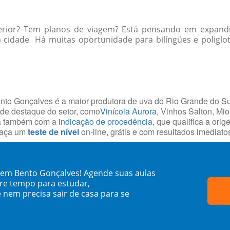
erior? Tem planos de viagem? Está pensando em expandi
 cidade Há muitas oportunidade para bilíngües e poliglot
ento Gonçalves é a maior produtora de uva do Rio Grande do Su
 de destaque do setor, como
Vinícola Aurora
, Vinhos Salton, Mi
ta também com a
indicação de procedência
, que qualifica a ori
 faça um
teste de nível
on-line, grátis e com resultados imediato
 em Bento Gonçalves! Agende suas aulas
re tempo para estudar,
 nem precisa sair de casa para se