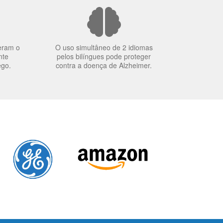
eram o
O uso simultâneo de 2 idiomas
nte
pelos bilíngues pode proteger
ego.
contra a doença de Alzheimer.