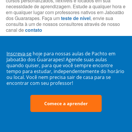
cursos personalizados, flexíveis e focados em sua
necessidade de aprendizagem. Estude a qualquer hora e
em qualquer lugar com professores nativos em Jaboatão
dos Guararapes. Faça um
teste de nível
, envie sua
consulta à um de nossos consultores através de nosso
canal de
contato
Inscreva-se
hoje para nossas aulas de Pachto em
Jaboatão dos Guararapes! Agende suas aulas
quando quiser, para que você sempre encontre
tempo para estudar, independentemente do horário
ou local. Você nem precisa sair de casa para se
encontrar com seu professor!
Comece a aprender