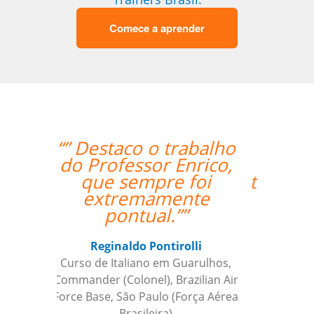
Comece a aprender
“”My wife likes the
lessons and the
teacher's punctuality.””
Seok Kwon
Curso de em Goiânia, CJ Selecta