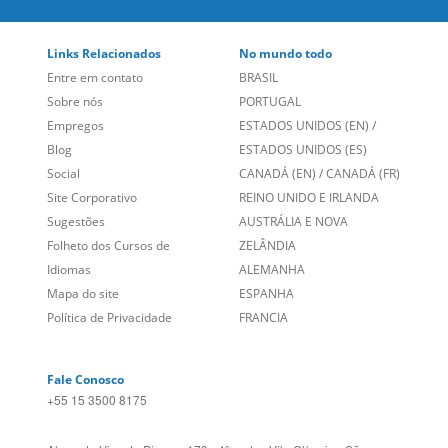
Empregos
ESTADOS UNIDOS (EN)
/
Blog
ESTADOS UNIDOS (ES)
Social
CANADÁ (EN)
/
CANADÁ (FR)
Site Corporativo
REINO UNIDO E IRLANDA
Sugestões
AUSTRÁLIA E NOVA
Folheto dos Cursos de
ZELÂNDIA
Idiomas
ALEMANHA
Mapa do site
ESPANHA
Política de Privacidade
FRANCIA
Fale Conosco
+55 15 3500 8175
Alameda Vicente Pinzon, 173 - 4º andar, Vila Olímpia - São
Paulo/SP CEP 04547-130
Language Trainers,
fundada em 2004 fornecendo cursos de
idiomas em mais de 60 cidades em todo o Brasil e Online com
Zoom, Meet, Teams ou WhatsApp.