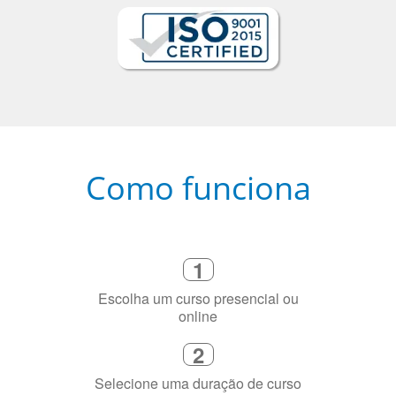
Como funciona
1
Escolha um curso presencial ou
online
2
Selecione uma duração de curso
flexível que se ajuste à sua agenda
3
Diga-nos exatamente por que você
precisa aprender a língua