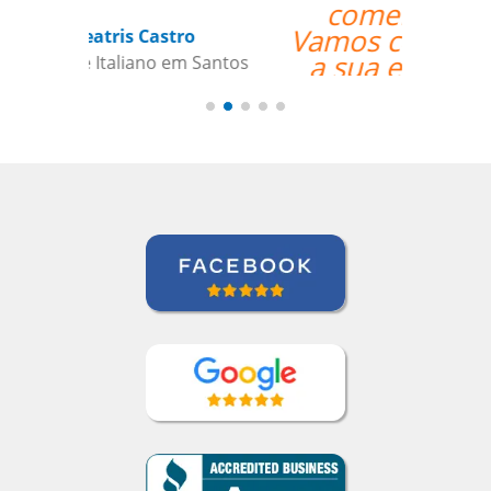
comercial normal.
Vamos continuar a usar
a sua empresa como
um parceiro daqui
para frente””
Todd Johnson
Curso de Inglês em Indianapolis,
International Aerospace Tubes