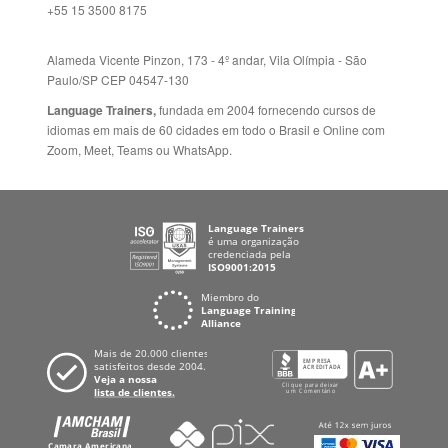
Idiomas
ALEMANHA
Mapa do site
ESPANHA
Política de Privacidade
FRANCIA
Fale Conosco
+55 15 3500 8175
Alameda Vicente Pinzon, 173 - 4º andar, Vila Olímpia - São
Paulo/SP CEP 04547-130
Language Trainers,
fundada em 2004 fornecendo cursos de
idiomas em mais de 60 cidades em todo o Brasil e Online com
Zoom, Meet, Teams ou WhatsApp.