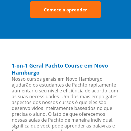
Comece a aprender
1-on-1 Geral Pachto Course em Novo
Hamburgo
Nosso cursos gerais em Novo Hamburgo
ajudarão os estudantes de Pachto rapitamente
aumentar o seu nível e eficiência de acordo com
as suas necessidades. Um dos mais empolgates
aspectos dos nossos cursos é que eles são
desenvolvidos inteiramente baseados no que
precisa o aluno. O fato de que oferecemos
nossas aulas de Pachto de maneira individual,
significa que você pode aprender as palavras e