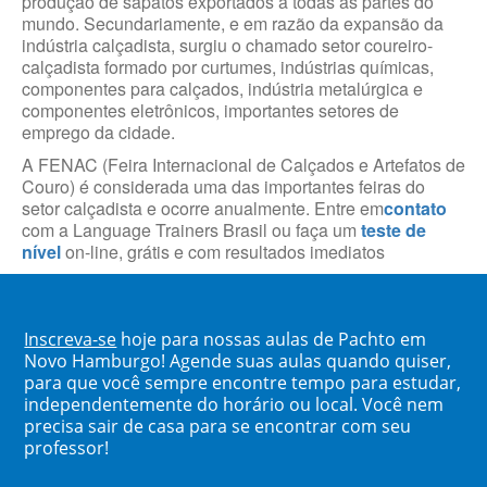
produção de sapatos exportados a todas as partes do
mundo. Secundariamente, e em razão da expansão da
indústria calçadista, surgiu o chamado setor coureiro-
calçadista formado por curtumes, indústrias químicas,
componentes para calçados, indústria metalúrgica e
componentes eletrônicos, importantes setores de
emprego da cidade.
A FENAC (Feira Internacional de Calçados e Artefatos de
Couro) é considerada uma das importantes feiras do
setor calçadista e ocorre anualmente. Entre em
contato
com a Language Trainers Brasil ou faça um
teste de
nível
on-line, grátis e com resultados imediatos
Inscreva-se
hoje para nossas aulas de Pachto em
Novo Hamburgo! Agende suas aulas quando quiser,
para que você sempre encontre tempo para estudar,
independentemente do horário ou local. Você nem
precisa sair de casa para se encontrar com seu
professor!