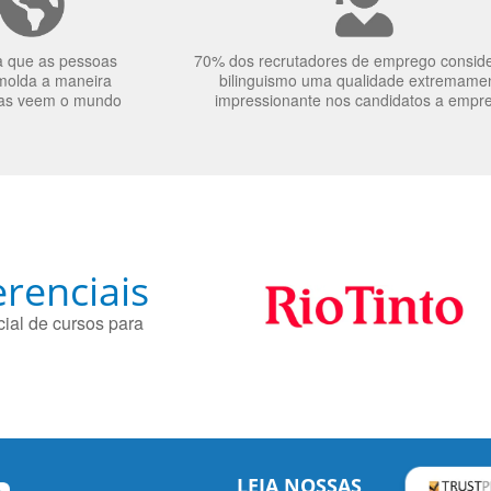
a que as pessoas
70% dos recrutadores de emprego consid
molda a maneira
bilinguismo uma qualidade extremame
as veem o mundo
impressionante nos candidatos a empr
renciais
ial de cursos para
LEIA NOSSAS