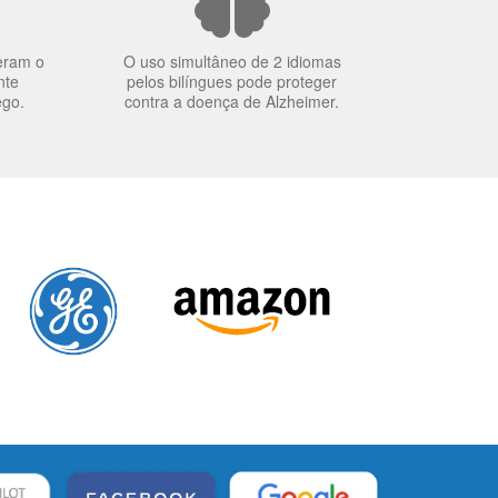
eram o
O uso simultâneo de 2 idiomas
nte
pelos bilíngues pode proteger
ego.
contra a doença de Alzheimer.