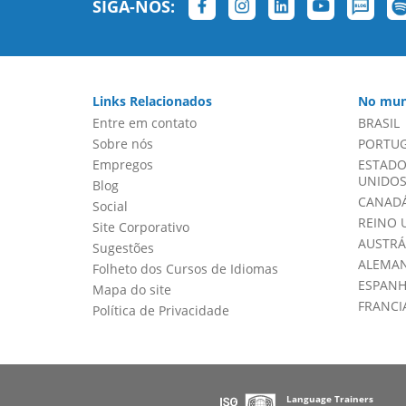
SIGA-NOS:
Links Relacionados
No mun
Entre em contato
BRASIL
Sobre nós
PORTU
Empregos
ESTADO
UNIDOS 
Blog
CANADÁ
Social
REINO 
Site Corporativo
AUSTRÁ
Sugestões
ALEMA
Folheto dos Cursos de Idiomas
ESPAN
Mapa do site
FRANCI
Política de Privacidade