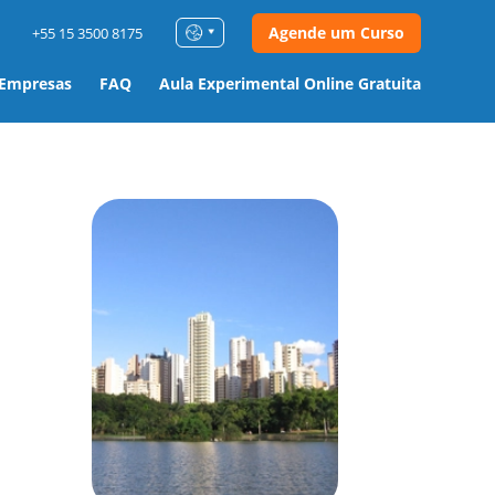
Agende um Curso
+55 15 3500 8175
 Empresas
FAQ
Aula Experimental Online Gratuita