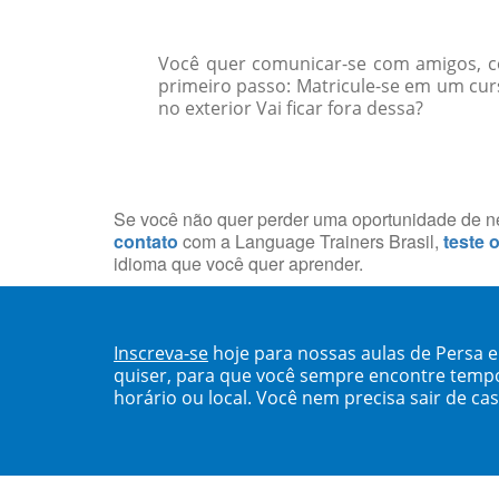
Você quer comunicar-se com amigos, col
primeiro passo: Matricule-se em um cur
no exterior Vai ficar fora dessa?
Se você não quer perder uma oportunidade de neg
contato
com a Language Trainers Brasil,
teste 
idioma que você quer aprender.
Inscreva-se
hoje para nossas aulas de Persa 
quiser, para que você sempre encontre temp
horário ou local. Você nem precisa sair de ca