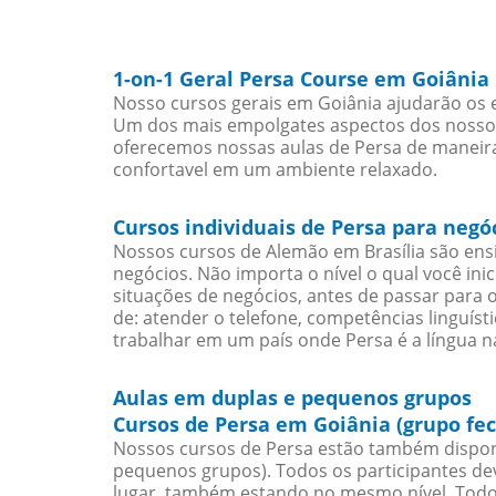
1-on-1 Geral Persa Course em Goiânia
Nosso cursos gerais em Goiânia ajudarão os e
Um dos mais empolgates aspectos dos nossos 
oferecemos nossas aulas de Persa de maneira 
confortavel em um ambiente relaxado.
Cursos individuais de Persa para negó
Nossos cursos de Alemão em Brasília são en
negócios. Não importa o nível o qual você in
situações de negócios, antes de passar para 
de: atender o telefone, competências linguís
trabalhar em um país onde Persa é a língua na
Aulas em duplas e pequenos grupos
Cursos de Persa em Goiânia (grupo fe
Nossos cursos de Persa estão também dispon
pequenos grupos). Todos os participantes d
lugar, também estando no mesmo nível. Todo