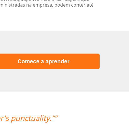
ministradas na empresa, podem conter até
Comece a aprender
ngelica, minha professora, fez um b
/ escritório, e as ensinando de uma