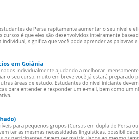
studantes de Persa rapitamente aumentar o seu nível e efi
cursos é que eles são desenvolvidos inteiramente baseado
individual, significa que você pode aprender as palavras e
cios em Goiânia
sinados individualmente ajudando a melhorar imensamente
iciar o seu curso, muito em breve você já estará preparado
outras áreas de estudo. Estudantes do nível iniciante dev
ticas para entender e responder um e-mail, bem como um ní
tiva.
chado)
íveis para pequenos grupos (Cursos em dupla de Persa ou
evem ter as mesmas necessidades linguísticas, possibilid
s os participantes devem ser matriculados ao mesmo tempo