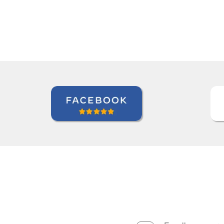
Seok Kwon
Curso de em Goiânia, CJ Selecta