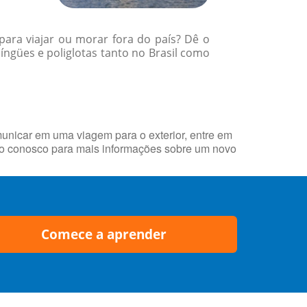
para viajar ou morar fora do país? Dê o
ngües e poliglotas tanto no Brasil como
municar em uma viagem para o exterior, entre em
to conosco para mais informações sobre um novo
Comece a aprender