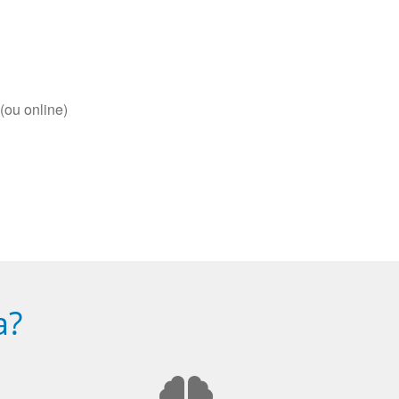
(ou online)
a?