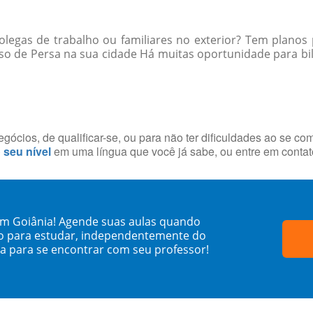
egas de trabalho ou familiares no exterior? Tem planos 
so de Persa na sua cidade Há muitas oportunidade para bilí
ócios, de qualificar-se, ou para não ter dificuldades ao se co
o seu nível
em uma língua que você já sabe, ou entre em conta
em Goiânia! Agende suas aulas quando
o para estudar, independentemente do
sa para se encontrar com seu professor!