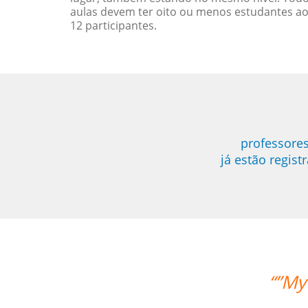
aulas devem ter oito ou menos estudantes a
12 participantes.
professores
já estão regis
ife likes the lessons and the teacher'