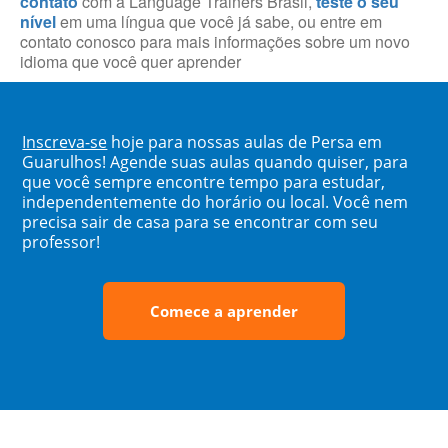
contato
com a Language Trainers Brasil,
teste o seu
nível
em uma língua que você já sabe, ou entre em
contato conosco para mais informações sobre um novo
idioma que você quer aprender
Inscreva-se
hoje para nossas aulas de Persa em
Guarulhos! Agende suas aulas quando quiser, para
que você sempre encontre tempo para estudar,
independentemente do horário ou local. Você nem
precisa sair de casa para se encontrar com seu
professor!
Comece a aprender