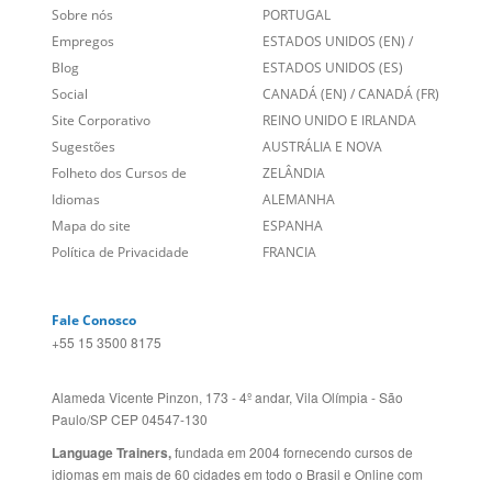
Social
CANADÁ (EN)
/
CANADÁ (FR)
Site Corporativo
REINO UNIDO E IRLANDA
Sugestões
AUSTRÁLIA E NOVA
Folheto dos Cursos de
ZELÂNDIA
Idiomas
ALEMANHA
Mapa do site
ESPANHA
Política de Privacidade
FRANCIA
Fale Conosco
+55 15 3500 8175
Alameda Vicente Pinzon, 173 - 4º andar, Vila Olímpia - São
Paulo/SP CEP 04547-130
Language Trainers,
fundada em 2004 fornecendo cursos de
idiomas em mais de 60 cidades em todo o Brasil e Online com
Zoom, Meet, Teams ou WhatsApp.