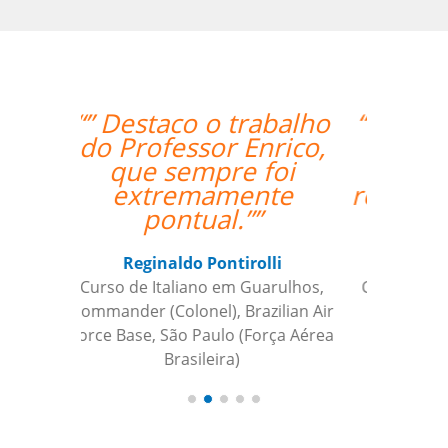
“”A professora Sandra
é ótima e super
atenciosa. Super
recomendo o trabalho
dela.””
Isis Andreatta
Curso de Espanhol em Guarulhos