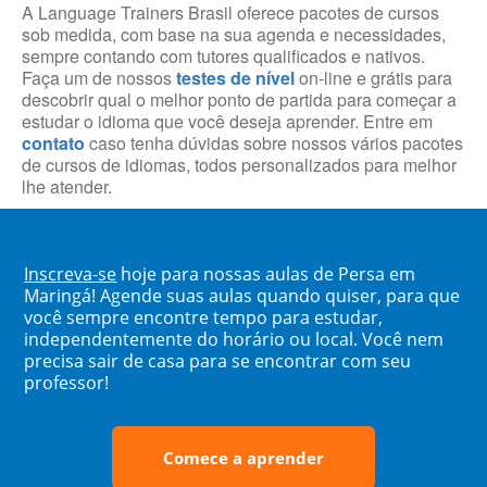
A Language Trainers Brasil oferece pacotes de cursos
sob medida, com base na sua agenda e necessidades,
sempre contando com tutores qualificados e nativos.
Faça um de nossos
testes de nível
on-line e grátis para
descobrir qual o melhor ponto de partida para começar a
estudar o idioma que você deseja aprender. Entre em
contato
caso tenha dúvidas sobre nossos vários pacotes
de cursos de idiomas, todos personalizados para melhor
lhe atender.
Inscreva-se
hoje para nossas aulas de Persa em
Maringá! Agende suas aulas quando quiser, para que
você sempre encontre tempo para estudar,
independentemente do horário ou local. Você nem
precisa sair de casa para se encontrar com seu
professor!
Comece a aprender