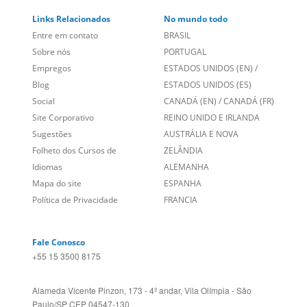
Links Relacionados
No mundo todo
Entre em contato
BRASIL
Sobre nós
PORTUGAL
Empregos
ESTADOS UNIDOS (EN)
/
Blog
ESTADOS UNIDOS (ES)
Social
CANADÁ (EN)
/
CANADÁ (FR)
Site Corporativo
REINO UNIDO E IRLANDA
Sugestões
AUSTRÁLIA E NOVA
Folheto dos Cursos de
ZELÂNDIA
Idiomas
ALEMANHA
Mapa do site
ESPANHA
Política de Privacidade
FRANCIA
Fale Conosco
+55 15 3500 8175
Alameda Vicente Pinzon, 173 - 4º andar, Vila Olímpia - São
Paulo/SP CEP 04547-130