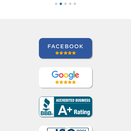
aprendizagem em
geral.””
David Smith
Curso de Alemão em Portland,
Mecatrônica (TP / EMD), Daimler