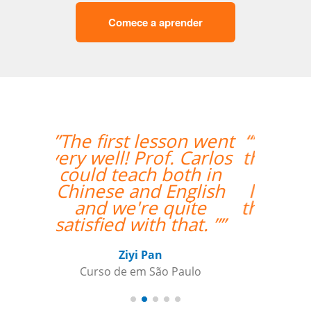
Comece a aprender
“”Amazing how quickly
the two weeks went by
and tomorrow is my
last day with Milena. I
thoroughly enjoyed my
classes and would
recommend her
anytime. ””
Roland Tschanz
Curso de Português em Manaus