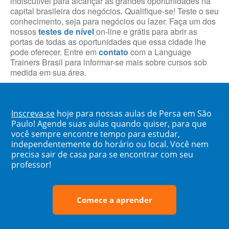
indiscutível para alcançar as grandes oportunidades na
capital brasileira dos negócios. Qualifique-se! Teste o seu
conhecimento, seja para negócios ou lazer. Faça um dos
nossos
testes de nível
on-line e grátis para abrir as
portas de todas as oportunidades que essa cidade lhe
pode oferecer. Entre em
contato
com a Language
Trainers Brasil para informar-se mais sobre cursos sob
medida em sua área.
Inscreva-se
hoje para nossas aulas de Persa em São
Paulo! Agende suas aulas quando quiser, para que
você sempre encontre tempo para estudar,
independentemente do horário ou local. Você nem
precisa sair de casa para se encontrar com seu
professor!
Comece a aprender