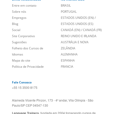
Links Relacionados
No mundo todo
Entre em contato
BRASIL
Sobre nós
PORTUGAL
Empregos
ESTADOS UNIDOS (EN)
/
Blog
ESTADOS UNIDOS (ES)
Social
CANADÁ (EN)
/
CANADÁ (FR)
Site Corporativo
REINO UNIDO E IRLANDA
Sugestões
AUSTRÁLIA E NOVA
Folheto dos Cursos de
ZELÂNDIA
Idiomas
ALEMANHA
Mapa do site
ESPANHA
Política de Privacidade
FRANCIA
Fale Conosco
+55 15 3500 8175
Alameda Vicente Pinzon, 173 - 4º andar, Vila Olímpia - São