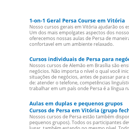
1-on-1 Geral Persa Course em Vitória
Nosso cursos gerais em Vitória ajudarão os e
Um dos mais empolgates aspectos dos nossos 
oferecemos nossas aulas de Persa de maneira 
confortavel em um ambiente relaxado.
Cursos individuais de Persa para negó
Nossos cursos de Alemão em Brasília são en
negócios. Não importa o nível o qual você in
situações de negócios, antes de passar para 
de: atender o telefone, competências linguís
trabalhar em um país onde Persa é a língua na
Aulas em duplas e pequenos grupos
Cursos de Persa em Vitória (grupo fec
Nossos cursos de Persa estão também dispon
pequenos grupos). Todos os participantes d
lugar, também estando no mesmo nível. Todo