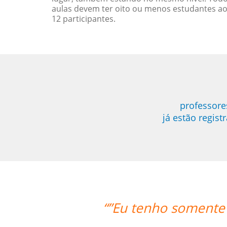
aulas devem ter oito ou menos estudantes a
12 participantes.
professore
já estão regis
e postos positivo para ressaltar a r
Language Trainers.”