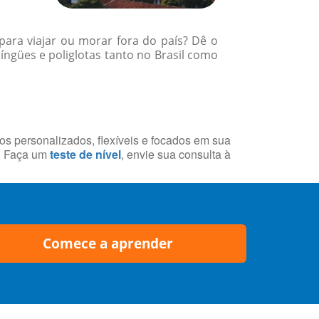
para viajar ou morar fora do país? Dê o
ngües e poliglotas tanto no Brasil como
sos personalizados, flexíveis e focados em sua
a. Faça um
teste de nível
, envie sua consulta à
Comece a aprender