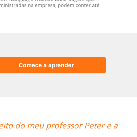
ministradas na empresa, podem conter até
Comece a aprender
“”A experiente professora Mei fo
adquirir os pr