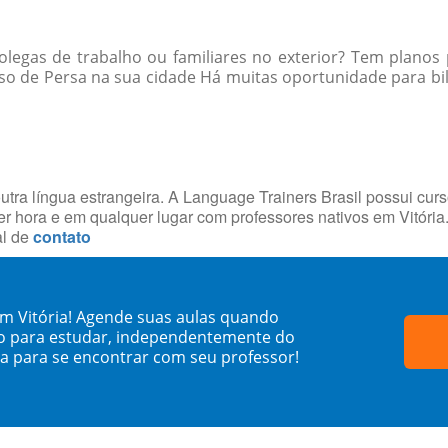
egas de trabalho ou familiares no exterior? Tem planos 
so de Persa na sua cidade Há muitas oportunidade para bilí
utra língua estrangeira. A Language Trainers Brasil possui cur
 hora e em qualquer lugar com professores nativos em Vitóri
al de
contato
em Vitória! Agende suas aulas quando
o para estudar, independentemente do
sa para se encontrar com seu professor!