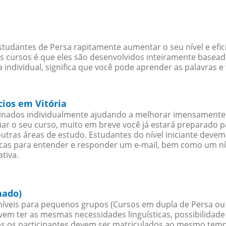
studantes de Persa rapitamente aumentar o seu nível e efi
cursos é que eles são desenvolvidos inteiramente baseado
individual, significa que você pode aprender as palavras e
cios em Vitória
sinados individualmente ajudando a melhorar imensamente
iciar o seu curso, muito em breve você já estará preparado
outras áreas de estudo. Estudantes do nível iniciante dev
ticas para entender e responder um e-mail, bem como um ní
tiva.
hado)
íveis para pequenos grupos (Cursos em dupla de Persa ou
evem ter as mesmas necessidades linguísticas, possibilid
s os participantes devem ser matriculados ao mesmo tempo