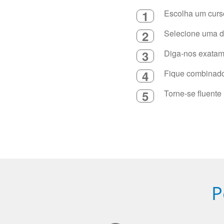
1
Escolha um curso
2
Selecione uma du
3
Diga-nos exatame
4
Fique combinado 
5
Torne-se fluente
P