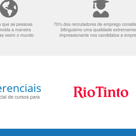
a que as pessoas
70% dos recrutadores de emprego consid
molda a maneira
bilinguismo uma qualidade extremame
as veem o mundo
impressionante nos candidatos a empr
renciais
ial de cursos para