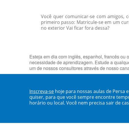
Você quer comunicar-se com amigos, col
primeiro passo: Matricule-se em um cur
no exterior Vai ficar fora dessa?
Esteja em dia com inglês, espanhol, francês ou o
necessidade de aprendizagem. Estude a qualquer
um de nossos consultores através de nosso can
Inscreva-se
hoje para nossas aulas de Persa 
quiser, para que você sempre encontre temp
horário ou local. Você nem precisa sair de ca