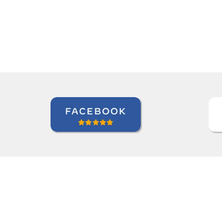
Kjersti Cubberley
Curso de Checo em San Francisc