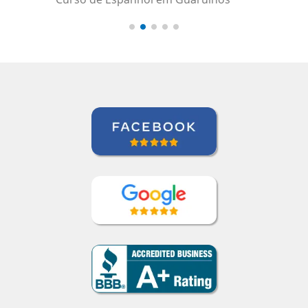
encorajados a
continuar o nosso
objetivo de aprender
espanhol.””
Linda Hampton
Curso de Espanhol em Houston, NCC