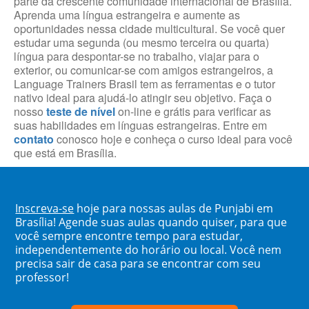
parte da crescente comunidade internacional de Brasília.
Aprenda uma língua estrangeira e aumente as
oportunidades nessa cidade multicultural. Se você quer
estudar uma segunda (ou mesmo terceira ou quarta)
língua para despontar-se no trabalho, viajar para o
exterior, ou comunicar-se com amigos estrangeiros, a
Language Trainers Brasil tem as ferramentas e o tutor
nativo ideal para ajudá-lo atingir seu objetivo. Faça o
nosso
teste de nível
on-line e grátis para verificar as
suas habilidades em línguas estrangeiras. Entre em
contato
conosco hoje e conheça o curso ideal para você
que está em Brasília.
Inscreva-se
hoje para nossas aulas de Punjabi em
Brasília! Agende suas aulas quando quiser, para que
você sempre encontre tempo para estudar,
independentemente do horário ou local. Você nem
precisa sair de casa para se encontrar com seu
professor!