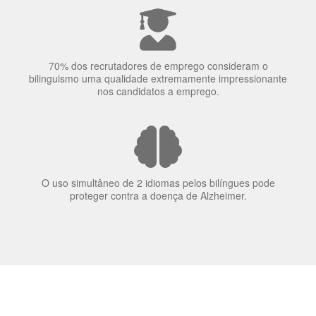
A língua que as pessoas falam molda a maneira como
elas veem o mundo
70% dos recrutadores de emprego consideram o
bilinguismo uma qualidade extremamente impressionante
nos candidatos a emprego.
O uso simultâneo de 2 idiomas pelos bilíngues pode
proteger contra a doença de Alzheimer.