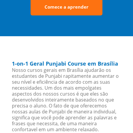
Comece a aprender
1-on-1 Geral Punjabi Course em Brasília
Nosso cursos gerais em Brasília ajudarão os
estudantes de Punjabi rapitamente aumentar o
seu nível e eficiência de acordo com as suas
necessidades. Um dos mais empolgates
aspectos dos nossos cursos é que eles são
desenvolvidos inteiramente baseados no que
precisa o aluno. O fato de que oferecemos
nossas aulas de Punjabi de maneira individual,
significa que você pode aprender as palavras e
frases que necessita, de uma maneira
confortavel em um ambiente relaxado.