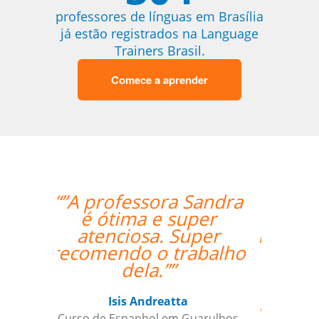
professores de línguas em Brasília
já estão registrados na Language
Trainers Brasil.
Comece a aprender
“”Nossa professora,
Catherine, tem sido
muito paciente com o
nosso louco
cronograma de
trabalho, e nos
mantém envolvidos e