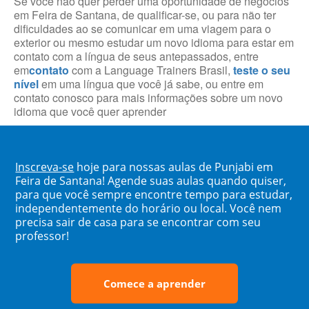
Se você não quer perder uma oportunidade de negócios
em Feira de Santana, de qualificar-se, ou para não ter
dificuldades ao se comunicar em uma viagem para o
exterior ou mesmo estudar um novo idioma para estar em
contato com a língua de seus antepassados, entre
em
contato
com a Language Trainers Brasil,
teste o seu
nível
em uma língua que você já sabe, ou entre em
contato conosco para mais informações sobre um novo
idioma que você quer aprender
Inscreva-se
hoje para nossas aulas de Punjabi em
Feira de Santana! Agende suas aulas quando quiser,
para que você sempre encontre tempo para estudar,
independentemente do horário ou local. Você nem
precisa sair de casa para se encontrar com seu
professor!
Comece a aprender