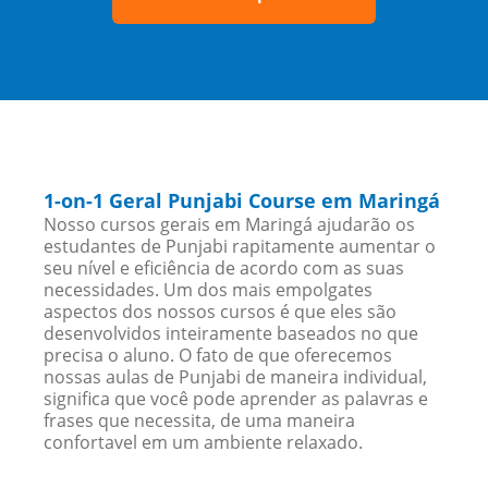
1-on-1 Geral Punjabi Course em Maringá
Nosso cursos gerais em Maringá ajudarão os
estudantes de Punjabi rapitamente aumentar o
seu nível e eficiência de acordo com as suas
necessidades. Um dos mais empolgates
aspectos dos nossos cursos é que eles são
desenvolvidos inteiramente baseados no que
precisa o aluno. O fato de que oferecemos
nossas aulas de Punjabi de maneira individual,
significa que você pode aprender as palavras e
frases que necessita, de uma maneira
confortavel em um ambiente relaxado.