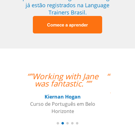
já estão registrados na Language
Trainers Brasil.
Comece a aprender
h Jane
“”O fato do Gustavo ser
. ””
um falante nativo
ajudou nas correções
das pronúncias.””
n
em Belo
Gilvana Soledade
Curso de Inglês em Belém