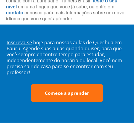
contato com a Language Trainers Brasil,
teste o seu
nível
em uma língua que você já sabe, ou entre em
contato
conosco para mais informações sobre um novo
idioma que você quer aprender.
Inscreva-se
hoje para nossas aulas de Quechua em
Bauru! Agende suas aulas quando quiser, para que
você sempre encontre tempo para estudar,
independentemente do horário ou local. Você nem
precisa sair de casa para se encontrar com seu
professor!
Comece a aprender