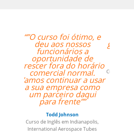
“”My teacher is very
good and I had a great
week with her!””
Mustafa Hussain
Curso de Português em São Jose dos
Campos