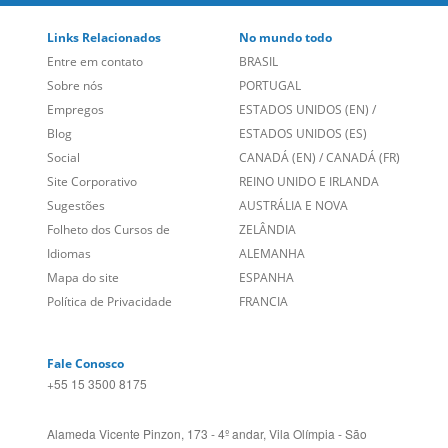
Site Corporativo
REINO UNIDO E IRLANDA
Sugestões
AUSTRÁLIA E NOVA
Folheto dos Cursos de
ZELÂNDIA
Idiomas
ALEMANHA
Mapa do site
ESPANHA
Política de Privacidade
FRANCIA
Fale Conosco
+55 15 3500 8175
Alameda Vicente Pinzon, 173 - 4º andar, Vila Olímpia - São
Paulo/SP CEP 04547-130
Language Trainers,
fundada em 2004 fornecendo cursos de
idiomas em mais de 60 cidades em todo o Brasil e Online com
Zoom, Meet, Teams ou WhatsApp.