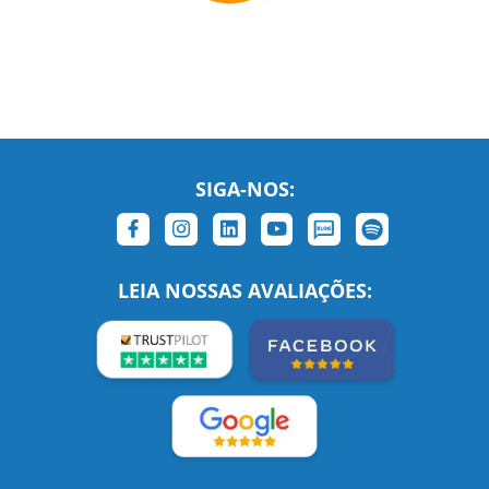
SIGA-NOS:
LEIA NOSSAS AVALIAÇÕES:
Links Relacionados
No mundo todo
Entre em contato
BRASIL
Sobre nós
PORTUGAL
Empregos
ESTADOS UNIDOS (EN)
/
Blog
ESTADOS UNIDOS (ES)
Social
CANADÁ (EN)
/
CANADÁ (FR)