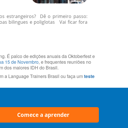
gos estrangeiros? Dê o primeiro passo:
 bilingues e poliglotas Vai ficar fora
ring. É palco de edições anuais da Oktoberfest e
a 15 de Novembro
, e frequentes reuniões no
um dos maiores IDH do Brasil.
m a Language Trainers Brasil ou faça um
teste
Comece a aprender