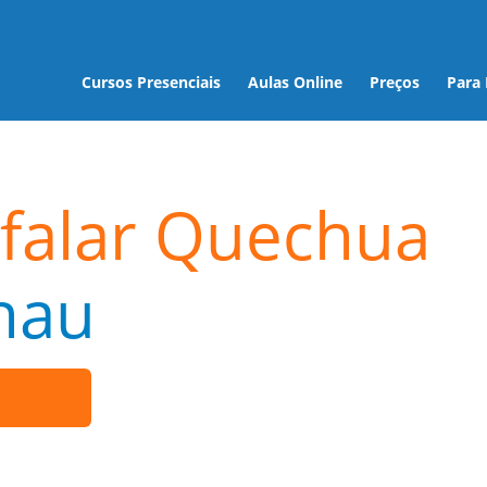
Cursos Presenciais
Aulas Online
Preços
Para
falar Quechua
nau