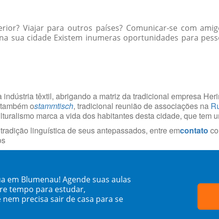
erior? Viajar para outros países? Comunicar-se com ami
a sua cidade Existem inumeras oportunidades para pessoas
 indústria têxtil, abrigando a matriz da tradicional empresa He
á também o
stammtisch
, tradicional reunião de associações na
Ru
culturalismo marca a vida dos habitantes desta cidade, que tem 
radição linguística de seus antepassados, entre em
contato
co
os
ua em Blumenau! Agende suas aulas
re tempo para estudar,
 nem precisa sair de casa para se