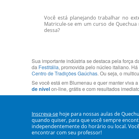
Você está planejando trabalhar no ext
Matricule-se em um curso de Quechua n
dessa?
Sua importante indústria se destaca pela força da
da
Festitália
, promovida pelo núcleo italiano. H
Centro de Tradições Gaúchas
. Ou seja, o multi
Se você está em Blumenau e quer manter viva a t
de nível
on-line, grátis e com resultados imediat
Inscreva-se
hoje para nossas aulas de Quech
quando quiser, para que você sempre encont
independentemente do horário ou local. Você
encontrar com seu professor!