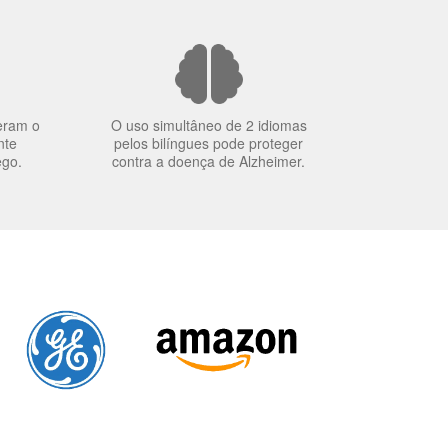
eram o
O uso simultâneo de 2 idiomas
nte
pelos bilíngues pode proteger
ego.
contra a doença de Alzheimer.