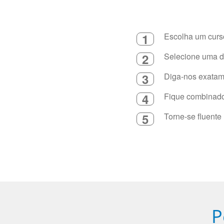
1
Escolha um curso
2
Selecione uma du
3
Diga-nos exatame
4
Fique combinado 
5
Torne-se fluente
P