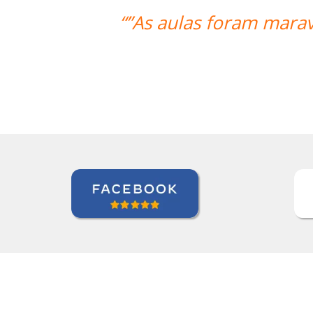
ravilhosas. O professor foi ótimo e 
Sameer Gafoor
Curso de Alemão em Chicago