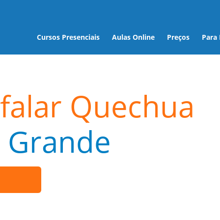
Cursos Presenciais
Aulas Online
Preços
Para
falar Quechua
 Grande