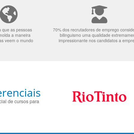
a que as pessoas
70% dos recrutadores de emprego consid
molda a maneira
bilinguismo uma qualidade extremame
as veem o mundo
impressionante nos candidatos a empr
renciais
ial de cursos para