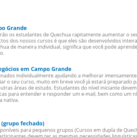
po Grande
ão os estudantes de Quechua rapitamente aumentar o seu n
os dos nossos cursos é que eles são desenvolvidos inteir
ua de maneira individual, significa que você pode aprender
o.
negócios em Campo Grande
sinados individualmente ajudando a melhorar imensamente
iciar o seu curso, muito em breve você já estará preparado
outras áreas de estudo. Estudantes do nível iniciante dev
ticas para entender e responder um e-mail, bem como um ní
 nativa.
(grupo fechado)
poníveis para pequenos grupos (Cursos em dupla de Quec
rticipantes devem ter as mesmas necessidades linguística