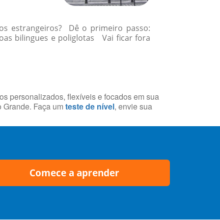
gos estrangeiros? Dê o primeiro passo:
 bilingues e poliglotas Vai ficar fora
sos personalizados, flexíveis e focados em sua
po Grande. Faça um
teste de nível
, envie sua
Comece a aprender