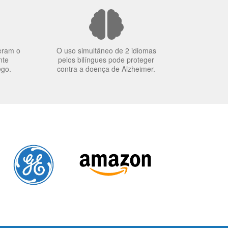
eram o
O uso simultâneo de 2 idiomas
nte
pelos bilíngues pode proteger
ego.
contra a doença de Alzheimer.