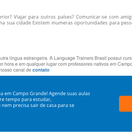
erior? Viajar para outros países? Comunicar-se com ami
a sua cidade Existem inumeras oportunidades para pessoas
utra língua estrangeira. A Language Trainers Brasil possui cur
er hora e em qualquer lugar com professores nativos em Cam
 nosso canal de
contato
ua em Campo Grande! Agende suas aulas
re tempo para estudar,
 nem precisa sair de casa para se