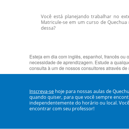
Você está planejando trabalhar no ext
Matricule-se em um curso de Quechua n
dessa?
Esteja em dia com inglês, espanhol, francês ou o
necessidade de aprendizagem. Estude a qualqu
consulta à um de nossos consultores através de
Inscreva-se
hoje para nossas aulas de Quech
quando quiser, para que você sempre encont
independentemente do horário ou local. Você
encontrar com seu professor!