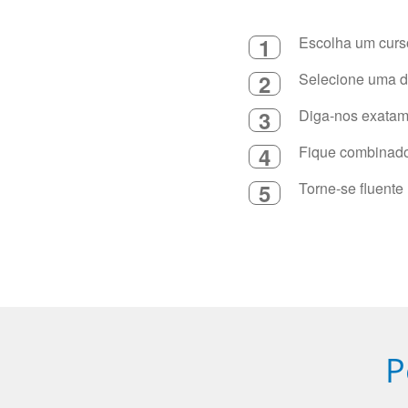
1
Escolha um curso
2
Selecione uma du
3
Diga-nos exatame
4
Fique combinado 
5
Torne-se fluente
P