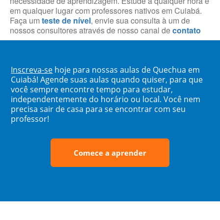
necessidade de aprendizagem. Estude a qualquer hora e
em qualquer lugar com professores nativos em Cuiabá.
Faça um
teste de nível
, envie sua consulta à um de
nossos consultores através de nosso canal de
contato
Inscreva-se
hoje para nossas aulas de Quechua em
Cuiabá! Agende suas aulas quando quiser, para que
você sempre encontre tempo para estudar,
independentemente do horário ou local. Você nem
precisa sair de casa para se encontrar com seu
professor!
Comece a aprender