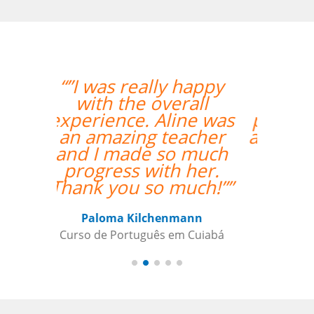
“”As aulas foram
maravilhosas. O
professor foi ótimo e
atencioso e altamente
recomendado.””
Sameer Gafoor
Curso de Alemão em Chicago