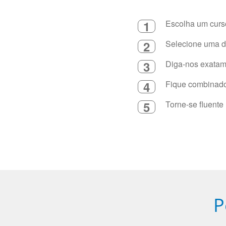
1
Escolha um curso
2
Selecione uma du
3
Diga-nos exatame
4
Fique combinado 
5
Torne-se fluente
P