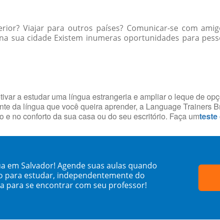
erior? Viajar para outros países? Comunicar-se com ami
a sua cidade Existem inumeras oportunidades para pessoas
tivar a estudar uma língua estrangeria e ampliar o leque de op
te da língua que você queira aprender, a Language Trainers Br
 e no conforto da sua casa ou do seu escritório. Faça um
teste
ua em Salvador! Agende suas aulas quando
o para estudar, independentemente do
sa para se encontrar com seu professor!