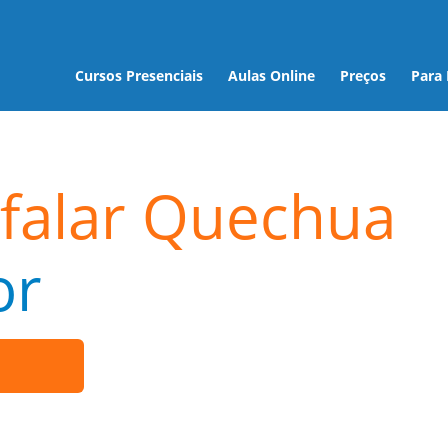
Cursos Presenciais
Aulas Online
Preços
Para
falar Quechua
or