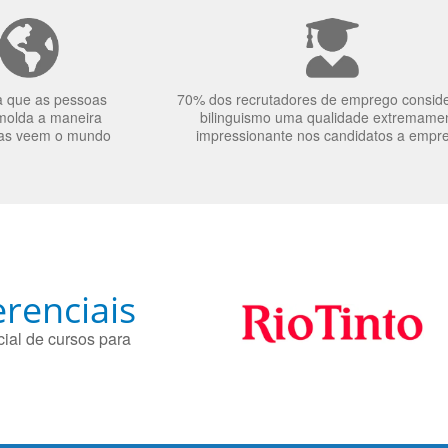
a que as pessoas
70% dos recrutadores de emprego consid
molda a maneira
bilinguismo uma qualidade extremame
as veem o mundo
impressionante nos candidatos a empr
renciais
ial de cursos para