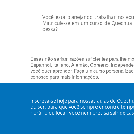
Você está planejando trabalhar no ext
Matricule-se em um curso de Quechua n
dessa?
Essas não seriam razões suficientes para lhe mo
Espanhol, Italiano, Alemão, Coreano, independen
você quer aprender. Faça um curso personalizado
conosco para mais informações.
Inscreva-se
hoje para nossas aulas de Quech
quiser, para que você sempre encontre temp
horário ou local. Você nem precisa sair de ca