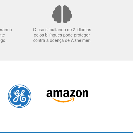
eram o
O uso simultâneo de 2 idiomas
nte
pelos bilíngues pode proteger
ego.
contra a doença de Alzheimer.