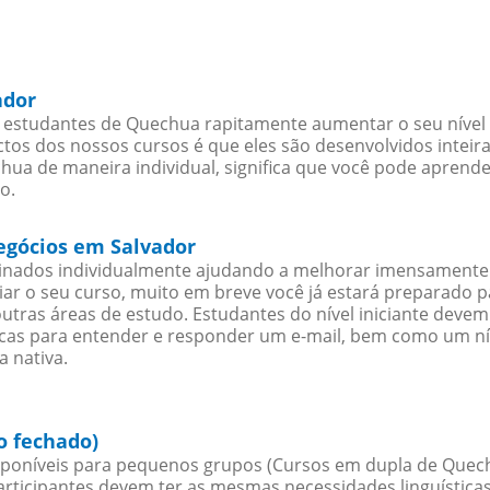
ador
 estudantes de Quechua rapitamente aumentar o seu nível e
os dos nossos cursos é que eles são desenvolvidos inteir
ua de maneira individual, significa que você pode aprender
o.
egócios em Salvador
sinados individualmente ajudando a melhorar imensamente
iciar o seu curso, muito em breve você já estará preparado
outras áreas de estudo. Estudantes do nível iniciante dev
ticas para entender e responder um e-mail, bem como um ní
 nativa.
o fechado)
poníveis para pequenos grupos (Cursos em dupla de Quec
rticipantes devem ter as mesmas necessidades linguística