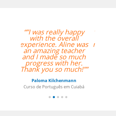
“”O professor é muito
atencioso e o Skype
me permite ter acesso
às licões onde quer
que esteja.””
Nazário Ismael Meguigy
Curso de Árabe em Aracaju