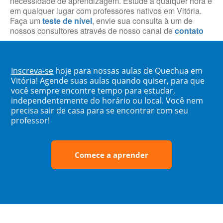
necessidade de aprendizagem. Estude a qualquer hora e
em qualquer lugar com professores nativos em Vitória.
Faça um
teste de nível
, envie sua consulta à um de
nossos consultores através de nosso canal de
contato
Inscreva-se
hoje para nossas aulas de Quechua em
Vitória! Agende suas aulas quando quiser, para que
você sempre encontre tempo para estudar,
independentemente do horário ou local. Você nem
precisa sair de casa para se encontrar com seu
professor!
Comece a aprender