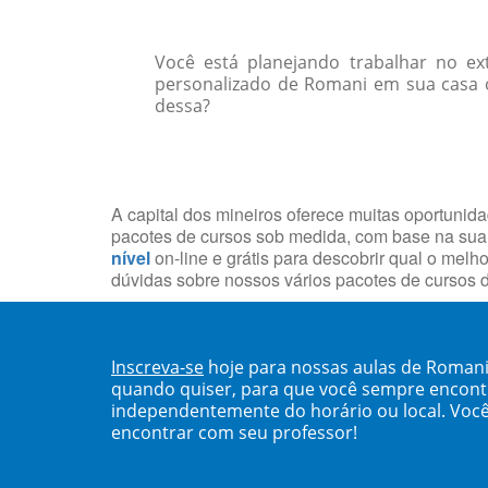
Você está planejando trabalhar no e
personalizado de Romani em sua casa o
dessa?
A capital dos mineiros oferece muitas oportunid
pacotes de cursos sob medida, com base na sua
nível
on-line e grátis para descobrir qual o mel
dúvidas sobre nossos vários pacotes de cursos d
Inscreva-se
hoje para nossas aulas de Romani
quando quiser, para que você sempre encont
independentemente do horário ou local. Você
encontrar com seu professor!