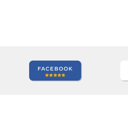
“”Working with Jane was fantastic. ””
Kiernan Hogan
Curso de Português em Belo Horizonte