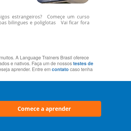
amigos estrangeiros? Começe um curso
 bilingues e poliglotas Vai ficar fora
 muitos. A Language Trainers Brasil oferece
cados e nativos. Faça um de nossos
testes de
deseja aprender. Entre em
contato
caso tenha
Comece a aprender