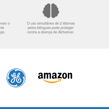
eram o
O uso simultâneo de 2 idiomas
nte
pelos bilíngues pode proteger
ego.
contra a doença de Alzheimer.