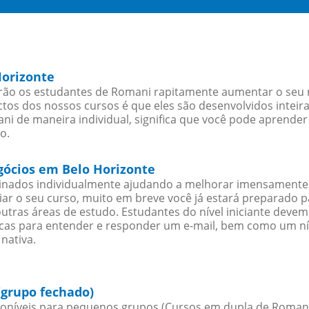
Horizonte
rão os estudantes de Romani rapitamente aumentar o seu ní
os dos nossos cursos é que eles são desenvolvidos inteir
i de maneira individual, significa que você pode aprender 
o.
gócios em Belo Horizonte
sinados individualmente ajudando a melhorar imensamente
iciar o seu curso, muito em breve você já estará preparado
outras áreas de estudo. Estudantes do nível iniciante dev
ticas para entender e responder um e-mail, bem como um ní
nativa.
(grupo fechado)
oníveis para pequenos grupos (Cursos em dupla de Romani