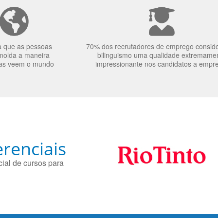
a que as pessoas
70% dos recrutadores de emprego consid
molda a maneira
bilinguismo uma qualidade extremame
as veem o mundo
impressionante nos candidatos a empr
renciais
ial de cursos para