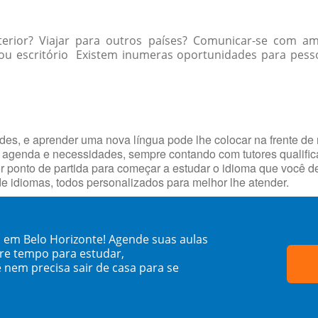
xterior? Viajar para outros países? Comunicar-se com 
u escritório Existem inumeras oportunidades para pessoas
ades, e aprender uma nova língua pode lhe colocar na frente de
 agenda e necessidades, sempre contando com tutores qualifi
hor ponto de partida para começar a estudar o idioma que você 
e idiomas, todos personalizados para melhor lhe atender.
 em Belo Horizonte! Agende suas aulas
re tempo para estudar,
 nem precisa sair de casa para se