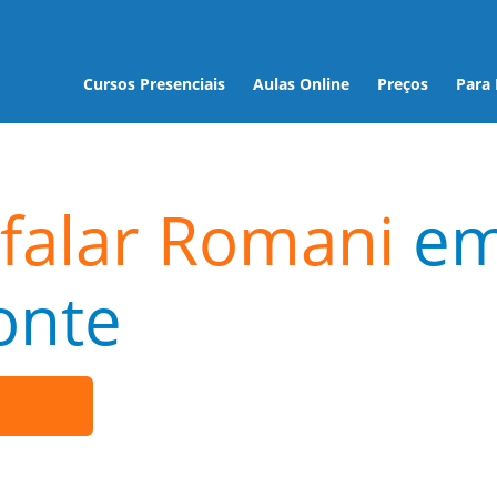
Cursos Presenciais
Aulas Online
Preços
Para
falar Romani
e
onte