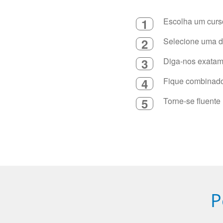
1
Escolha um curso
2
Selecione uma du
3
Diga-nos exatame
4
Fique combinado 
5
Torne-se fluente
P