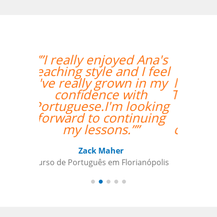
“”I took 40 hours of
Brazilian Portuguese
lessons with Language
Trainers in Manaus. My
teacher was a delight
and gave me lots of
constructive feedback.
Recommended. ””
Thomas Parker
Curso de Português em Manaus