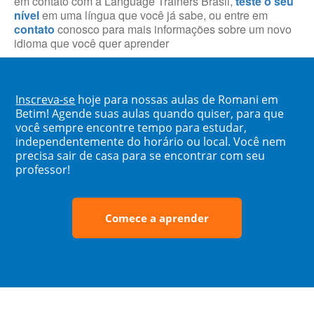
em contato com a Language Trainers Brasil,
teste o seu
nível
em uma língua que você já sabe, ou entre em
contato
conosco para mais informações sobre um novo
idioma que você quer aprender
Inscreva-se
hoje para nossas aulas de Romani em
Betim! Agende suas aulas quando quiser, para que
você sempre encontre tempo para estudar,
independentemente do horário ou local. Você nem
precisa sair de casa para se encontrar com seu
professor!
Comece a aprender