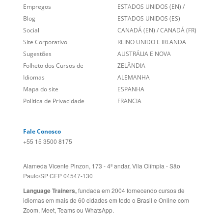
Sobre nós
PORTUGAL
Empregos
ESTADOS UNIDOS (EN)
/
Blog
ESTADOS UNIDOS (ES)
Social
CANADÁ (EN)
/
CANADÁ (FR)
Site Corporativo
REINO UNIDO E IRLANDA
Sugestões
AUSTRÁLIA E NOVA
Folheto dos Cursos de
ZELÂNDIA
Idiomas
ALEMANHA
Mapa do site
ESPANHA
Política de Privacidade
FRANCIA
Fale Conosco
+55 15 3500 8175
Alameda Vicente Pinzon, 173 - 4º andar, Vila Olímpia - São
Paulo/SP CEP 04547-130
Language Trainers,
fundada em 2004 fornecendo cursos de
idiomas em mais de 60 cidades em todo o Brasil e Online com