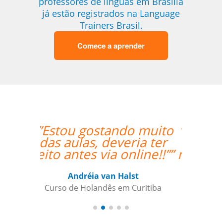
professores de línguas em Brasília
já estão registrados na Language
Trainers Brasil.
Comece a aprender
“”O professor é muito
atencioso e o Skype
me permite ter acesso
às licões onde quer
que esteja.””
Nazário Ismael Meguigy
Curso de Árabe em Aracaju