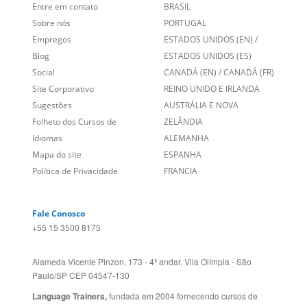
Links Relacionados
No mundo todo
Entre em contato
BRASIL
Sobre nós
PORTUGAL
Empregos
ESTADOS UNIDOS (EN)
/
Blog
ESTADOS UNIDOS (ES)
Social
CANADÁ (EN)
/
CANADÁ (FR)
Site Corporativo
REINO UNIDO E IRLANDA
Sugestões
AUSTRÁLIA E NOVA
Folheto dos Cursos de
ZELÂNDIA
Idiomas
ALEMANHA
Mapa do site
ESPANHA
Política de Privacidade
FRANCIA
Fale Conosco
+55 15 3500 8175
Alameda Vicente Pinzon, 173 - 4º andar, Vila Olímpia - São