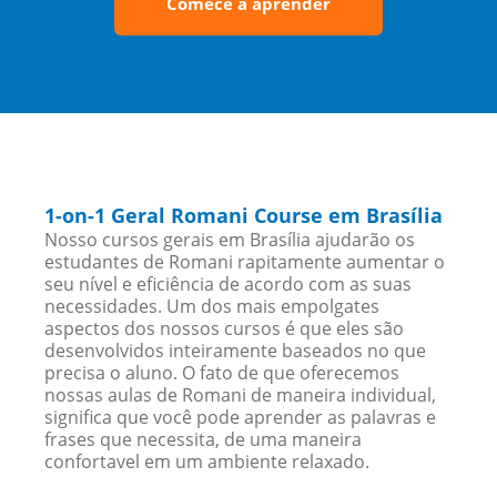
Comece a aprender
1-on-1 Geral Romani Course em Brasília
Nosso cursos gerais em Brasília ajudarão os
estudantes de Romani rapitamente aumentar o
seu nível e eficiência de acordo com as suas
necessidades. Um dos mais empolgates
aspectos dos nossos cursos é que eles são
desenvolvidos inteiramente baseados no que
precisa o aluno. O fato de que oferecemos
nossas aulas de Romani de maneira individual,
significa que você pode aprender as palavras e
frases que necessita, de uma maneira
confortavel em um ambiente relaxado.