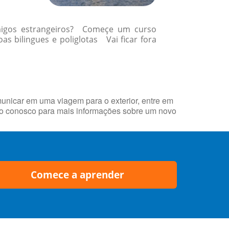
amigos estrangeiros? Começe um curso
 bilingues e poliglotas Vai ficar fora
municar em uma viagem para o exterior, entre em
to conosco para mais informações sobre um novo
Comece a aprender