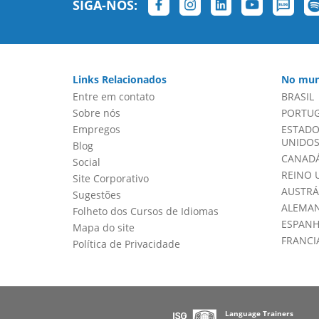
SIGA-NOS:
Links Relacionados
No mun
Entre em contato
BRASIL
Sobre nós
PORTU
Empregos
ESTADO
UNIDOS 
Blog
CANADÁ
Social
REINO 
Site Corporativo
AUSTRÁ
Sugestões
ALEMA
Folheto dos Cursos de Idiomas
ESPAN
Mapa do site
FRANCI
Política de Privacidade