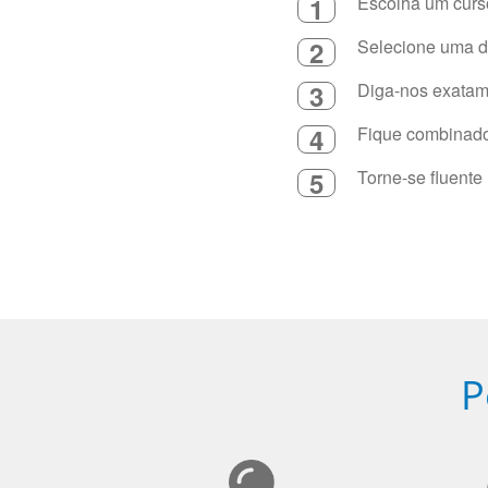
1
Escolha um curso
2
Selecione uma du
3
Diga-nos exatame
4
Fique combinado 
5
Torne-se fluente
P