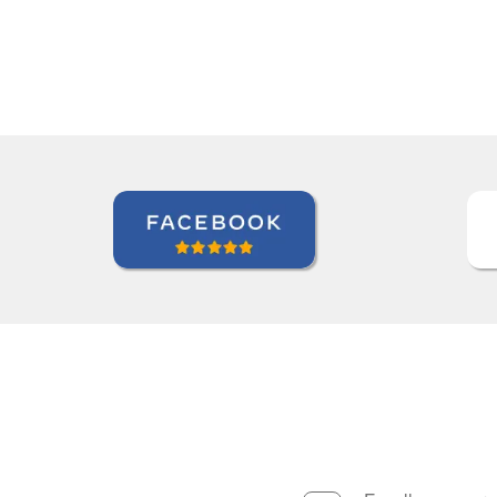
Seok Kwon
Curso de em Goiânia, CJ 