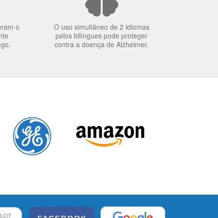
eram o
O uso simultâneo de 2 idiomas
nte
pelos bilíngues pode proteger
ego.
contra a doença de Alzheimer.