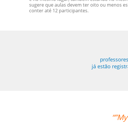
sugere que aulas devem ter oito ou menos e
conter até 12 participantes.
professores
já estão regis
“”My wife likes the lessons and the