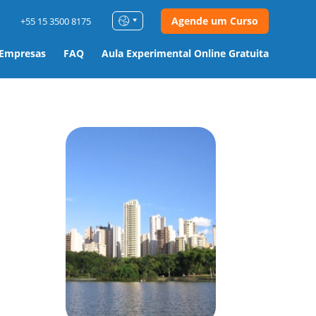
Agende um Curso
+55 15 3500 8175
 Empresas
FAQ
Aula Experimental Online Gratuita