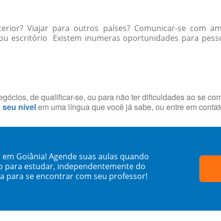
xterior? Viajar para outros países? Comunicar-se com 
u escritório Existem inumeras oportunidades para pessoas
ócios, de qualificar-se, ou para não ter dificuldades ao se co
o seu nível
em uma língua que você já sabe, ou entre em conta
i em Goiânia! Agende suas aulas quando
o para estudar, independentemente do
sa para se encontrar com seu professor!