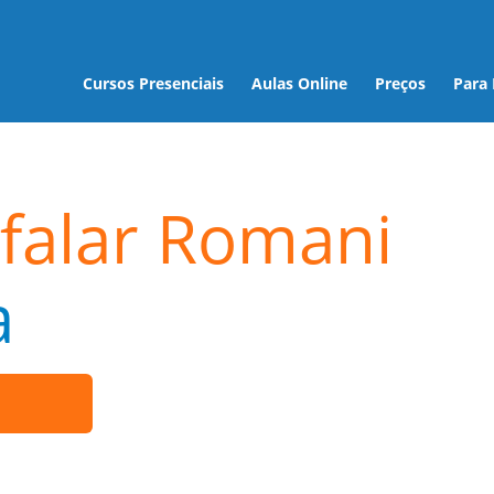
Cursos Presenciais
Aulas Online
Preços
Para
falar Romani
a