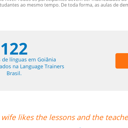
studantes ao mesmo tempo. De toda forma, as aulas de d
122
 de línguas em Goiânia
trados na Language Trainers
Brasil.
 teacher's punctuality.””