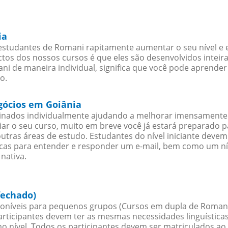
ia
estudantes de Romani rapitamente aumentar o seu nível e e
os dos nossos cursos é que eles são desenvolvidos inteir
i de maneira individual, significa que você pode aprender 
o.
gócios em Goiânia
sinados individualmente ajudando a melhorar imensamente
iciar o seu curso, muito em breve você já estará preparado
outras áreas de estudo. Estudantes do nível iniciante dev
ticas para entender e responder um e-mail, bem como um ní
nativa.
fechado)
oníveis para pequenos grupos (Cursos em dupla de Romani
rticipantes devem ter as mesmas necessidades linguística
nível. Todos os participantes devem ser matriculados ao