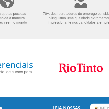
a que as pessoas
70% dos recrutadores de emprego consid
molda a maneira
bilinguismo uma qualidade extremame
as veem o mundo
impressionante nos candidatos a empr
renciais
ial de cursos para
LEIA NOSSAS