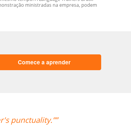
emonstração ministradas na empresa, podem
Comece a aprender
“”Lila está absolutamente satis
também para a seleção de alg