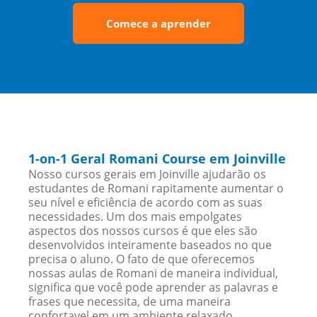
Comece a aprender
1-on-1 Geral Romani Course em Joinville
Nosso cursos gerais em Joinville ajudarão os
estudantes de Romani rapitamente aumentar o
seu nível e eficiência de acordo com as suas
necessidades. Um dos mais empolgates
aspectos dos nossos cursos é que eles são
desenvolvidos inteiramente baseados no que
precisa o aluno. O fato de que oferecemos
nossas aulas de Romani de maneira individual,
significa que você pode aprender as palavras e
frases que necessita, de uma maneira
confortavel em um ambiente relaxado.