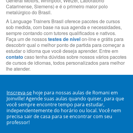
General Motors, Whirlpool, Wetzel, Laboratório
Catarinense, Siemens) e é o primeiro maior polo
metalúrgico do Brasil.
A Language Trainers Brasil oferece pacotes de cursos
sob medida, com base na sua agenda e necessidades,
sempre contando com tutores qualificados e nativos.
Faça um de nossos
testes de nível
on-line e grátis para
descobrir qual o melhor ponto de partida para começar a
estudar o idioma que você deseja aprender. Entre em
contato
caso tenha dúvidas sobre nossos vários pacotes
de cursos de idiomas, todos personalizados para melhor
lhe atender.
Inscreva-se
hoje para nossas aulas de Romani em
Joinville! Agende suas aulas quando quiser, para que
você sempre encontre tempo para estudar,
independentemente do horário ou local. Você nem
precisa sair de casa para se encontrar com seu
professor!