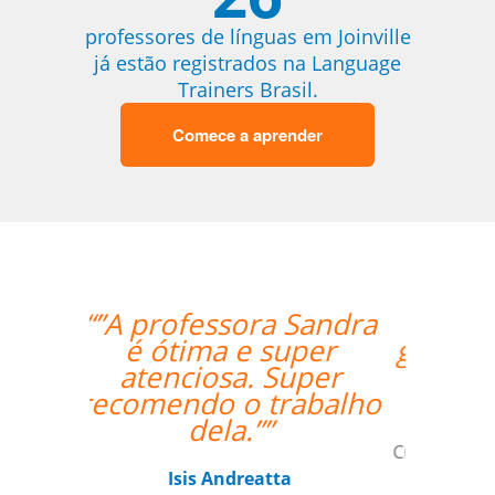
professores de línguas em Joinville
já estão registrados na Language
Trainers Brasil.
Comece a aprender
“”My teacher is very
good and I had a great
week with her!””
Mustafa Hussain
Curso de Português em São Jose dos
Campos