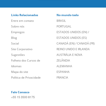
Links Relacionados
No mundo todo
Entre em contato
BRASIL
Sobre nós
PORTUGAL
Empregos
ESTADOS UNIDOS (EN)
/
Blog
ESTADOS UNIDOS (ES)
Social
CANADÁ (EN)
/
CANADÁ (FR)
Site Corporativo
REINO UNIDO E IRLANDA
Sugestões
AUSTRÁLIA E NOVA
Folheto dos Cursos de
ZELÂNDIA
Idiomas
ALEMANHA
Mapa do site
ESPANHA
Política de Privacidade
FRANCIA
Fale Conosco
+55 15 3500 8175
Alameda Vicente Pinzon, 173 - 4º andar, Vila Olímpia - São