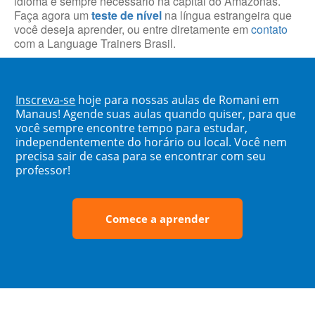
idioma é sempre necessário na capital do Amazonas.
Faça agora um
teste de nível
na língua estrangeira que
você deseja aprender, ou entre diretamente em
contato
com a Language Trainers Brasil.
Inscreva-se
hoje para nossas aulas de Romani em
Manaus! Agende suas aulas quando quiser, para que
você sempre encontre tempo para estudar,
independentemente do horário ou local. Você nem
precisa sair de casa para se encontrar com seu
professor!
Comece a aprender