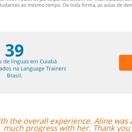
studantes ao mesmo tempo. De toda forma, as aulas de d
39
s de línguas em Cuiabá
trados na Language Trainers
Brasil.
an amazing teacher and I made so
“”
o much!””