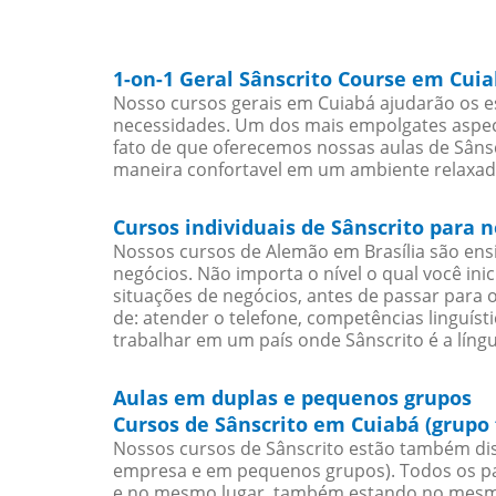
1-on-1 Geral Sânscrito Course em Cui
Nosso cursos gerais em Cuiabá ajudarão os es
necessidades. Um dos mais empolgates aspect
fato de que oferecemos nossas aulas de Sânscr
maneira confortavel em um ambiente relaxad
Cursos individuais de Sânscrito para 
Nossos cursos de Alemão em Brasília são en
negócios. Não importa o nível o qual você in
situações de negócios, antes de passar para 
de: atender o telefone, competências linguís
trabalhar em um país onde Sânscrito é a língu
Aulas em duplas e pequenos grupos
Cursos de Sânscrito em Cuiabá (grupo
Nossos cursos de Sânscrito estão também dis
empresa e em pequenos grupos). Todos os pa
e no mesmo lugar, também estando no mesmo 