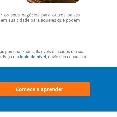
r os seus negócios para outros países
m em sua cidade para aqueles que podem
sos personalizados, flexíveis e focados em sua
á. Faça um
teste de nível
, envie sua consulta à
Comece a aprender