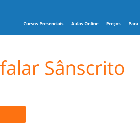
Cursos Presenciais
Aulas Online
Preços
Para
falar Sânscrito