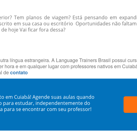
erior? Tem planos de viagem? Está pensando em expandi
crito em sua casa ou escritório Oportunidades não falta
e hoje Vai ficar fora dessa?
utra língua estrangeira. A Language Trainers Brasil possui cur
r hora e em qualquer lugar com professores nativos em Cuiab
al de
contato
ito em Cuiabá! Agende suas aulas quando
o para estudar, independentemente do
sa para se encontrar com seu professor!