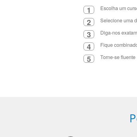
1
Escolha um curso
2
Selecione uma du
3
Diga-nos exatame
4
Fique combinado 
5
Torne-se fluente
P