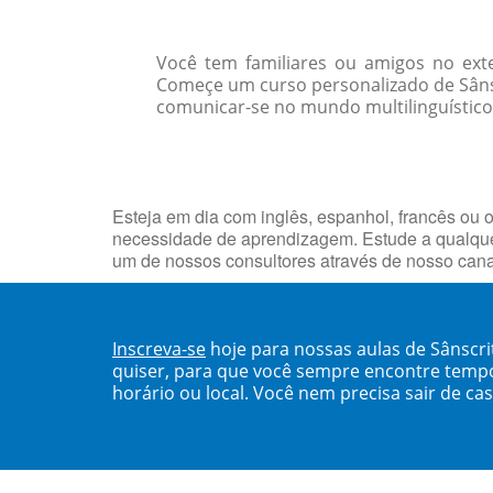
Você tem familiares ou amigos no ext
Começe um curso personalizado de Sâns
comunicar-se no mundo multilinguístico d
Esteja em dia com inglês, espanhol, francês ou o
necessidade de aprendizagem. Estude a qualque
um de nossos consultores através de nosso can
Inscreva-se
hoje para nossas aulas de Sânscr
quiser, para que você sempre encontre temp
horário ou local. Você nem precisa sair de ca