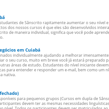
abá
tudantes de Sânscrito rapitamente aumentar o seu nível e 
os dos nossos cursos é que eles são desenvolvidos inteir
ito de maneira individual, significa que você pode aprende
o.
negócios em Cuiabá
sinados individualmente ajudando a melhorar imensamente
iciar o seu curso, muito em breve você já estará preparado
outras áreas de estudo. Estudantes do nível iniciante dev
ticas para entender e responder um e-mail, bem como um ní
a nativa.
 fechado)
poníveis para pequenos grupos (Cursos em dupla de Sânscr
rticipantes devem ter as mesmas necessidades linguística
nível. Todos os participantes devem ser matriculados ao