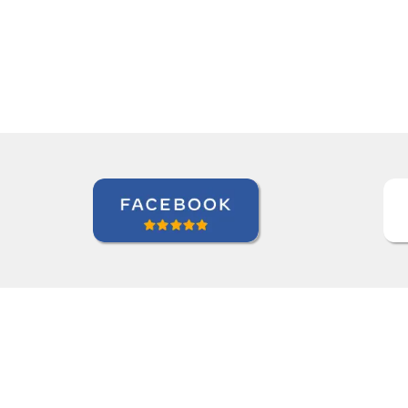
Paloma Kilchenmann
Curso de Português em Cuiabá