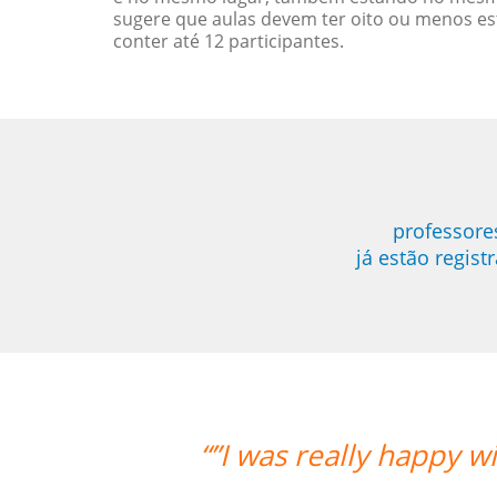
sugere que aulas devem ter oito ou menos e
conter até 12 participantes.
professore
já estão regis
th the overall experience. Aline was 
much progress with her. Thank you s