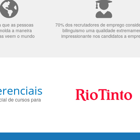
a que as pessoas
70% dos recrutadores de emprego consid
molda a maneira
bilinguismo uma qualidade extremame
as veem o mundo
impressionante nos candidatos a empr
renciais
ial de cursos para