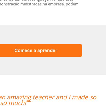
emonstração ministradas na empresa, podem
Comece a aprender
O curso foi ótimo, e deu aos nossos f
comercial normal. Vamos continuar 