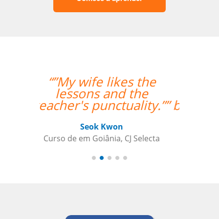
“”Angelica, minha
professora, fez um
bom trabalho trazendo
termos relacionados
aos negócios /
escritório, e as
ensinando de uma
forma prática e
incorporada com a
aprendizagem em
geral.””