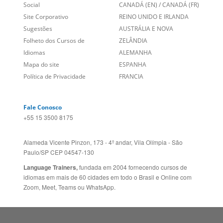
Links Relacionados
No mundo todo
Entre em contato
BRASIL
Sobre nós
PORTUGAL
Empregos
ESTADOS UNIDOS (EN)
/
Blog
ESTADOS UNIDOS (ES)
Social
CANADÁ (EN)
/
CANADÁ (FR)
Site Corporativo
REINO UNIDO E IRLANDA
Sugestões
AUSTRÁLIA E NOVA
Folheto dos Cursos de
ZELÂNDIA
Idiomas
ALEMANHA
Mapa do site
ESPANHA
Política de Privacidade
FRANCIA
Fale Conosco