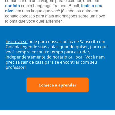
comunicar em uma viagem para o exterior, entre em
contato
com a Language Trainers Brasil,
teste o seu
nível
em uma língua que você já sabe, ou entre em
contato conosco para mais informações sobre um novo
idioma que você quer aprender.
Inscreva-se
hoje para nossas aulas de Sânscrito em
Goiânia! Agende suas aulas quando quiser, para que
você sempre encontre tempo para estudar,
independentemente do horário ou local. Você nem
precisa sair de casa para se encontrar com seu
professor!
Comece a aprender