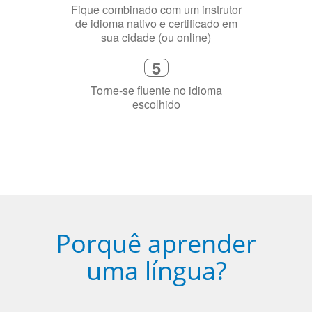
2
Selecione uma duração de curso
flexível que se ajuste à sua agenda
3
Diga-nos exatamente por que você
precisa aprender a língua
4
Fique combinado com um instrutor
de idioma nativo e certificado em
sua cidade (ou online)
5
Torne-se fluente no idioma
escolhido