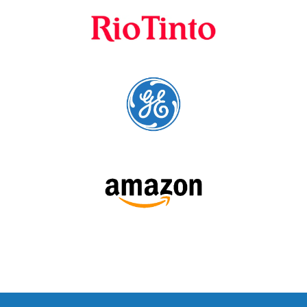
Fornecedores
preferenciais
A Language Trainers é fornecedora preferencial de
cursos para