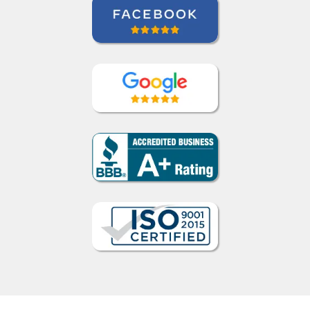
David Smith
Curso de Alemão em Portland,
Mecatrônica (TP / EMD), Daimler