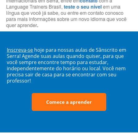
internacionais em Serra, entre em
contato
com a
Language Trainers Brasil,
teste o seu nível
em uma
língua que você já sabe, ou entre em contato conosco
para mais informações sobre um novo idioma que você
quer aprender
.
Inscreva-se
hoje para nossas aulas de Sânscrito em
Serra! Agende suas aulas quando quiser, para que
você sempre encontre tempo para estudar,
independentemente do horário ou local. Você nem
precisa sair de casa para se encontrar com seu
professor!
Comece a aprender