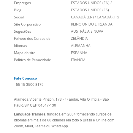
Empregos
ESTADOS UNIDOS (EN)
/
Blog
ESTADOS UNIDOS (ES)
Social
CANADÁ (EN)
/
CANADÁ (FR)
Site Corporativo
REINO UNIDO E IRLANDA
Sugestões
AUSTRÁLIA E NOVA
Folheto dos Cursos de
ZELÂNDIA
Idiomas
ALEMANHA
Mapa do site
ESPANHA
Política de Privacidade
FRANCIA
Fale Conosco
+55 15 3500 8175
Alameda Vicente Pinzon, 173 - 4º andar, Vila Olímpia - São
Paulo/SP CEP 04547-130
Language Trainers,
fundada em 2004 fornecendo cursos de
idiomas em mais de 60 cidades em todo o Brasil e Online com
Zoom, Meet, Teams ou WhatsApp.