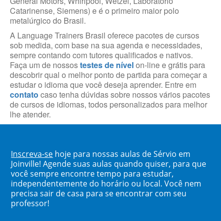
General Motors, Whirlpool, Wetzel, Laboratório
Catarinense, Siemens) e é o primeiro maior polo
metalúrgico do Brasil.
A Language Trainers Brasil oferece pacotes de cursos
sob medida, com base na sua agenda e necessidades,
sempre contando com tutores qualificados e nativos.
Faça um de nossos
testes de nível
on-line e grátis para
descobrir qual o melhor ponto de partida para começar a
estudar o idioma que você deseja aprender. Entre em
contato
caso tenha dúvidas sobre nossos vários pacotes
de cursos de idiomas, todos personalizados para melhor
lhe atender.
Inscreva-se
hoje para nossas aulas de Sérvio em
Joinville! Agende suas aulas quando quiser, para que
você sempre encontre tempo para estudar,
independentemente do horário ou local. Você nem
precisa sair de casa para se encontrar com seu
professor!