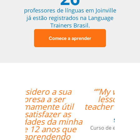
professores de línguas em Joinville
já estão registrados na Language
Trainers Brasil.
Comece a aprender
“”My wife likes the
lessons and the
teacher's punctuality.””
Seok Kwon
Curso de em Goiânia, CJ Selecta