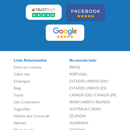
Links Relacionados
No mundo todo
Entre em contato
BRASIL
Sobre nós
PORTUGAL
Empregos
ESTADOS UNIDOS (EN)
/
Blog
ESTADOS UNIDOS (ES)
Social
CANADÁ (EN)
/
CANADÁ (FR)
Site Corporativo
REINO UNIDO E IRLANDA
Sugestões
AUSTRÁLIA E NOVA
Folheto dos Cursos de
ZELÂNDIA
Idiomas
ALEMANHA
Mapa do site
ESPANHA
Política de Privacidade
FRANCIA
Fale Conosco
+55 15 3500 8175
Alameda Vicente Pinzon, 173 - 4º andar, Vila Olímpia - São
Paulo/SP CEP 04547-130