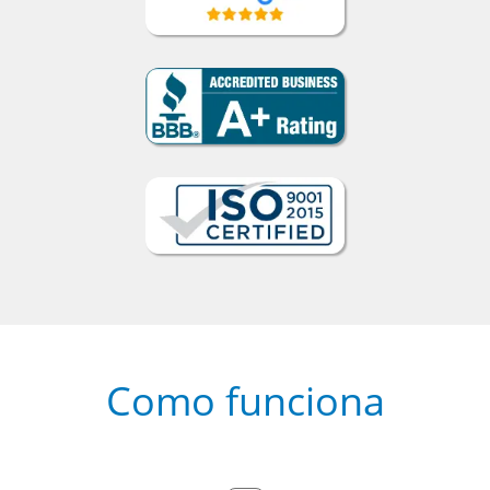
Como funciona
1
Escolha um curso presencial ou
online
2
Selecione uma duração de curso
flexível que se ajuste à sua agenda