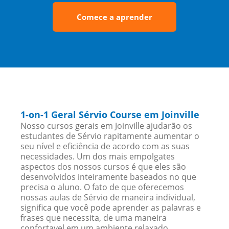
Comece a aprender
1-on-1 Geral Sérvio Course em Joinville
Nosso cursos gerais em Joinville ajudarão os
estudantes de Sérvio rapitamente aumentar o
seu nível e eficiência de acordo com as suas
necessidades. Um dos mais empolgates
aspectos dos nossos cursos é que eles são
desenvolvidos inteiramente baseados no que
precisa o aluno. O fato de que oferecemos
nossas aulas de Sérvio de maneira individual,
significa que você pode aprender as palavras e
frases que necessita, de uma maneira
confortavel em um ambiente relaxado.