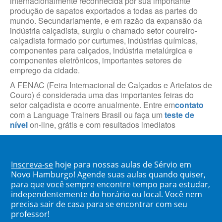
internacionalmente reconhecida por sua importante
produção de sapatos exportados a todas as partes do
mundo. Secundariamente, e em razão da expansão da
indústria calçadista, surgiu o chamado setor coureiro-
calçadista formado por curtumes, indústrias químicas,
componentes para calçados, indústria metalúrgica e
componentes eletrônicos, importantes setores de
emprego da cidade.
A FENAC (Feira Internacional de Calçados e Artefatos de
Couro) é considerada uma das importantes feiras do
setor calçadista e ocorre anualmente. Entre em
contato
com a Language Trainers Brasil ou faça um
teste de
nível
on-line, grátis e com resultados imediatos
Inscreva-se
hoje para nossas aulas de Sérvio em
Novo Hamburgo! Agende suas aulas quando quiser,
para que você sempre encontre tempo para estudar,
independentemente do horário ou local. Você nem
precisa sair de casa para se encontrar com seu
professor!