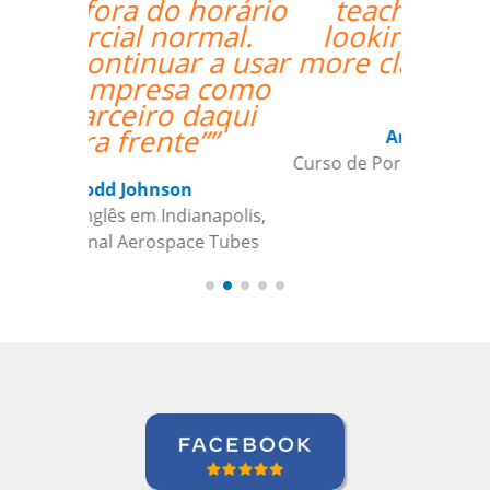
teacher and I am
looking forward to
more classes with her.
””
Ariana Maher
Curso de Português em Florianópolis