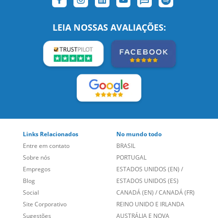
Links Relacionados
No mundo todo
Entre em contato
BRASIL
Sobre nós
PORTUGAL
Empregos
ESTADOS UNIDOS (EN)
/
Blog
ESTADOS UNIDOS (ES)
Social
CANADÁ (EN)
/
CANADÁ (FR)
Site Corporativo
REINO UNIDO E IRLANDA
Sugestões
AUSTRÁLIA E NOVA
Folheto dos Cursos de
ZELÂNDIA
Idiomas
ALEMANHA
Mapa do site
ESPANHA