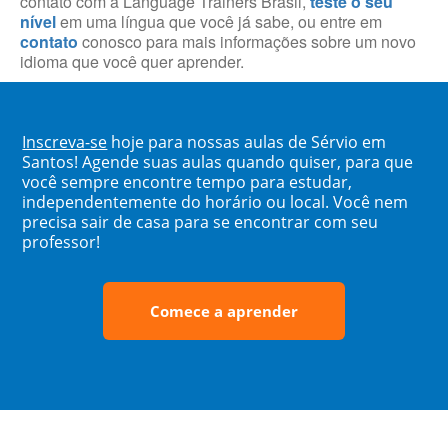
contato com a Language Trainers Brasil,
teste o seu
nível
em uma língua que você já sabe, ou entre em
contato
conosco para mais informações sobre um novo
idioma que você quer aprender.
Inscreva-se
hoje para nossas aulas de Sérvio em
Santos! Agende suas aulas quando quiser, para que
você sempre encontre tempo para estudar,
independentemente do horário ou local. Você nem
precisa sair de casa para se encontrar com seu
professor!
Comece a aprender