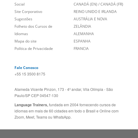
Empregos
ESTADOS UNIDOS (EN)
/
Blog
ESTADOS UNIDOS (ES)
Social
CANADÁ (EN)
/
CANADÁ (FR)
Site Corporativo
REINO UNIDO E IRLANDA
Sugestões
AUSTRÁLIA E NOVA
Folheto dos Cursos de
ZELÂNDIA
Idiomas
ALEMANHA
Mapa do site
ESPANHA
Política de Privacidade
FRANCIA
Fale Conosco
+55 15 3500 8175
Alameda Vicente Pinzon, 173 - 4º andar, Vila Olímpia - São
Paulo/SP CEP 04547-130
Language Trainers,
fundada em 2004 fornecendo cursos de
idiomas em mais de 60 cidades em todo o Brasil e Online com
Zoom, Meet, Teams ou WhatsApp.