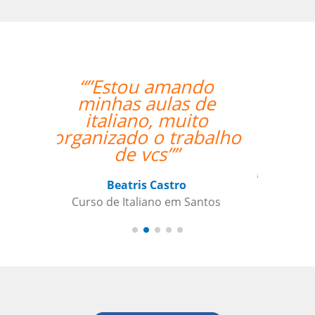
“”The class with Ivo
went well. He knows
his stuff and is very
helpful. He replies
quickly outside class
hours as well if I have
questions. ””
Indra Maya Gurung
Curso de Português em Santos