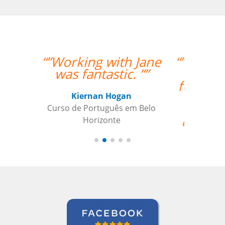
“”Os procedimentos da
Language Trainers
foram bastante fáceis.
Ser capaz de
coordenar as aulas
com o professor que
tem relativa autonomia
foi uma grande ajuda.””
Claudia Taglich
Curso de Italiano em Long Island,
Extended Care Health Services