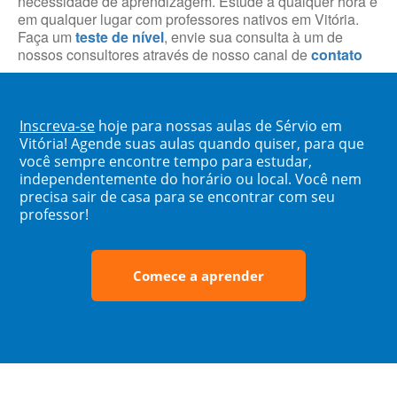
necessidade de aprendizagem. Estude a qualquer hora e
em qualquer lugar com professores nativos em Vitória.
Faça um
teste de nível
, envie sua consulta à um de
nossos consultores através de nosso canal de
contato
Inscreva-se
hoje para nossas aulas de Sérvio em
Vitória! Agende suas aulas quando quiser, para que
você sempre encontre tempo para estudar,
independentemente do horário ou local. Você nem
precisa sair de casa para se encontrar com seu
professor!
Comece a aprender