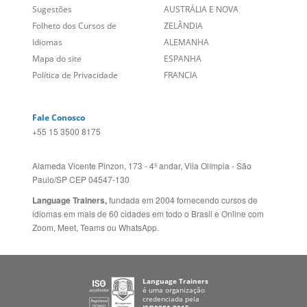
Entre em contato
BRASIL
Sobre nós
PORTUGAL
Empregos
ESTADOS UNIDOS (EN)
/
Blog
ESTADOS UNIDOS (ES)
Social
CANADÁ (EN)
/
CANADÁ (FR)
Site Corporativo
REINO UNIDO E IRLANDA
Sugestões
AUSTRÁLIA E NOVA
Folheto dos Cursos de
ZELÂNDIA
Idiomas
ALEMANHA
Mapa do site
ESPANHA
Política de Privacidade
FRANCIA
Fale Conosco
+55 15 3500 8175
Alameda Vicente Pinzon, 173 - 4º andar, Vila Olímpia - São
Paulo/SP CEP 04547-130
Language Trainers,
fundada em 2004 fornecendo cursos de