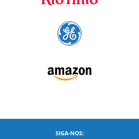
preferenciais
A Language Trainers é fornecedora preferencial de
cursos para