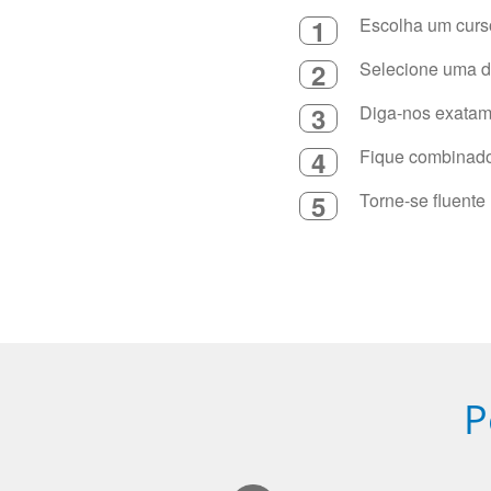
1
Escolha um curso
2
Selecione uma du
3
Diga-nos exatame
4
Fique combinado 
5
Torne-se fluente
P