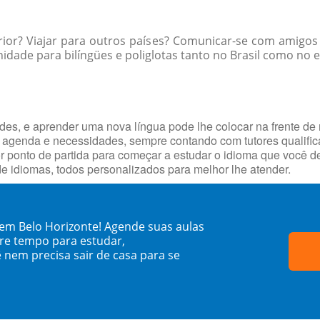
rior? Viajar para outros países? Comunicar-se com amigos
ade para bilíngües e poliglotas tanto no Brasil como no ext
ades, e aprender uma nova língua pode lhe colocar na frente de
 agenda e necessidades, sempre contando com tutores qualifi
hor ponto de partida para começar a estudar o idioma que você 
e idiomas, todos personalizados para melhor lhe atender.
 em Belo Horizonte! Agende suas aulas
re tempo para estudar,
 nem precisa sair de casa para se