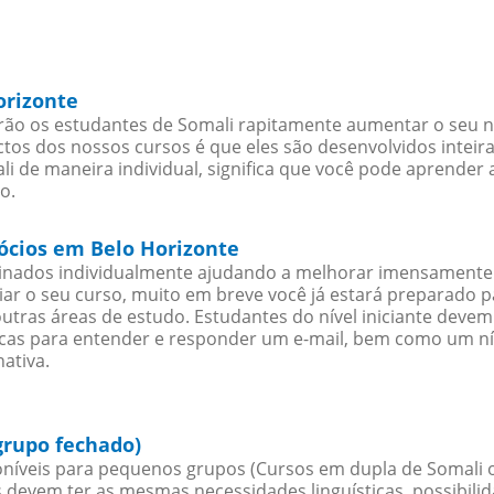
orizonte
ão os estudantes de Somali rapitamente aumentar o seu nív
os dos nossos cursos é que eles são desenvolvidos inteir
i de maneira individual, significa que você pode aprender a
o.
gócios em Belo Horizonte
sinados individualmente ajudando a melhorar imensamente
iciar o seu curso, muito em breve você já estará preparado
outras áreas de estudo. Estudantes do nível iniciante dev
ticas para entender e responder um e-mail, bem como um ní
ativa.
grupo fechado)
níveis para pequenos grupos (Cursos em dupla de Somali 
 devem ter as mesmas necessidades linguísticas, possibil