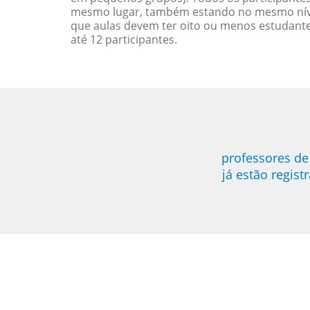
mesmo lugar, também estando no mesmo nível
que aulas devem ter oito ou menos estudant
até 12 participantes.
professores de
já estão regis
“”I am very happy with Jane, I love