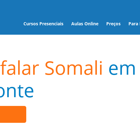
Cursos Presenciais
Aulas Online
Preços
Para
falar Somali
em
onte