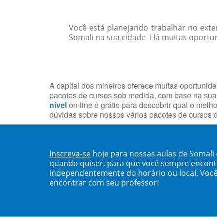
Você está planejando trabalhar no exte
Somali na sua cidade Há muitas oportunid
A capital dos mineiros oferece muitas oportunid
pacotes de cursos sob medida, com base na sua
nível
on-line e grátis para descobrir qual o mel
dúvidas sobre nossos vários pacotes de cursos d
Inscreva-se
hoje para nossas aulas de Somali
quando quiser, para que você sempre encont
independentemente do horário ou local. Você
encontrar com seu professor!