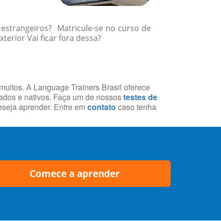
 estrangeiros? Matricule-se no curso de
erior Vai ficar fora dessa?
 muitos. A Language Trainers Brasil oferece
cados e nativos. Faça um de nossos
testes de
deseja aprender. Entre em
contato
caso tenha
Comece a aprender