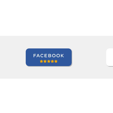
Roland Tschanz
Curso de em Belo Horizonte