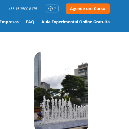
Agende um Curso
+55 15 3500 8175
 Empresas
FAQ
Aula Experimental Online Gratuita