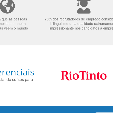
a que as pessoas
70% dos recrutadores de emprego consid
molda a maneira
bilinguismo uma qualidade extremame
as veem o mundo
impressionante nos candidatos a empr
renciais
ial de cursos para