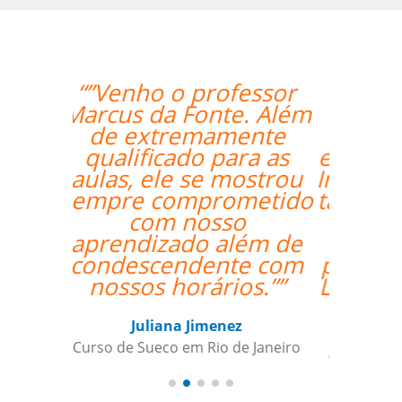
“”Lila está
absolutamente
satisfeita por ter um
excelente professor de
Inglês! Pontos positivos
também para a seleção
de alguém que fala
fluentemente russo
para ajudai ainda mais
Lila, para aquelas raras
ocasiões em que a
tradução pode
beneficiar a aquisição
de vocabulário. Bem
feito!””