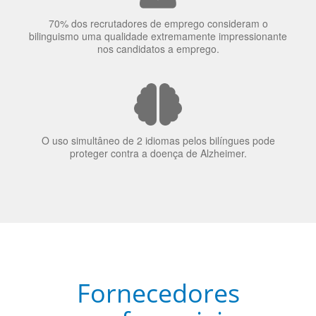
A língua que as pessoas falam molda a maneira como
elas veem o mundo
70% dos recrutadores de emprego consideram o
bilinguismo uma qualidade extremamente impressionante
nos candidatos a emprego.
O uso simultâneo de 2 idiomas pelos bilíngues pode
proteger contra a doença de Alzheimer.