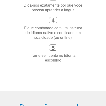
2
Selecione uma duração de curso
flexível que se ajuste à sua agenda
3
Diga-nos exatamente por que você
precisa aprender a língua
4
Fique combinado com um instrutor
de idioma nativo e certificado em
sua cidade (ou online)
5
Torne-se fluente no idioma
escolhido