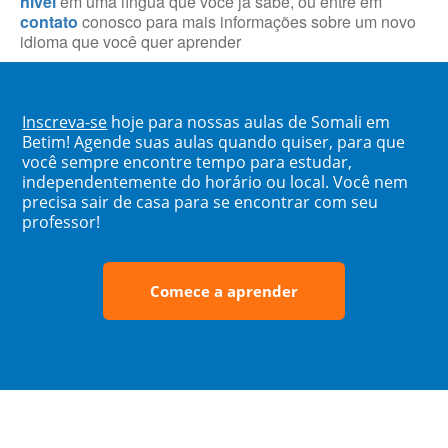
nível
em uma língua que você já sabe, ou entre em
contato
conosco para mais informações sobre um novo
idioma que você quer aprender
Inscreva-se
hoje para nossas aulas de Somali em
Betim! Agende suas aulas quando quiser, para que
você sempre encontre tempo para estudar,
independentemente do horário ou local. Você nem
precisa sair de casa para se encontrar com seu
professor!
Comece a aprender