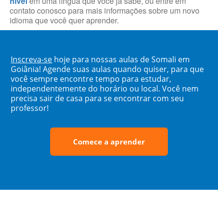
nível
em uma língua que você já sabe, ou entre em
contato conosco para mais informações sobre um novo
idioma que você quer aprender.
Inscreva-se
hoje para nossas aulas de Somali em
Goiânia! Agende suas aulas quando quiser, para que
você sempre encontre tempo para estudar,
independentemente do horário ou local. Você nem
precisa sair de casa para se encontrar com seu
professor!
Comece a aprender