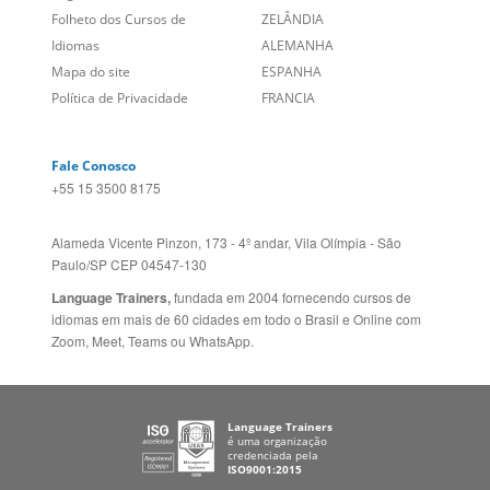
Social
CANADÁ (EN)
/
CANADÁ (FR)
Site Corporativo
REINO UNIDO E IRLANDA
Sugestões
AUSTRÁLIA E NOVA
Folheto dos Cursos de
ZELÂNDIA
Idiomas
ALEMANHA
Mapa do site
ESPANHA
Política de Privacidade
FRANCIA
Fale Conosco
+55 15 3500 8175
Alameda Vicente Pinzon, 173 - 4º andar, Vila Olímpia - São
Paulo/SP CEP 04547-130
Language Trainers,
fundada em 2004 fornecendo cursos de
idiomas em mais de 60 cidades em todo o Brasil e Online com
Zoom, Meet, Teams ou WhatsApp.