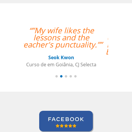
“”Translated: "The
classes are exceeding
my expectations. Prof
Enrico is excellent and
has a lot of useful
teaching methods."””
Elder Gomes Dutra
Curso de Italiano em Campo Grande