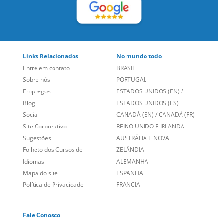
Links Relacionados
No mundo todo
Entre em contato
BRASIL
Sobre nós
PORTUGAL
Empregos
ESTADOS UNIDOS (EN)
/
Blog
ESTADOS UNIDOS (ES)
Social
CANADÁ (EN)
/
CANADÁ (FR)
Site Corporativo
REINO UNIDO E IRLANDA
Sugestões
AUSTRÁLIA E NOVA
Folheto dos Cursos de
ZELÂNDIA
Idiomas
ALEMANHA
Mapa do site
ESPANHA
Política de Privacidade
FRANCIA
Fale Conosco
+55 15 3500 8175
Alameda Vicente Pinzon, 173 - 4º andar, Vila Olímpia - São