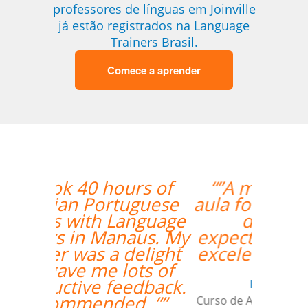
professores de línguas em Joinville
já estão registrados na Language
Trainers Brasil.
Comece a aprender
“”A minha primeira
aula foi ótima, foi além
das minhas
expectativas. Ele é um
excelente professor.””
Luana Terrível
Curso de Alemão em Ribeirao Preto