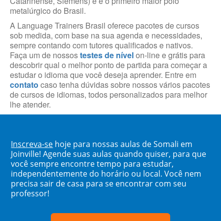
Catarinense, Siemens) e é o primeiro maior polo
metalúrgico do Brasil.
A Language Trainers Brasil oferece pacotes de cursos
sob medida, com base na sua agenda e necessidades,
sempre contando com tutores qualificados e nativos.
Faça um de nossos
testes de nível
on-line e grátis para
descobrir qual o melhor ponto de partida para começar a
estudar o idioma que você deseja aprender. Entre em
contato
caso tenha dúvidas sobre nossos vários pacotes
de cursos de idiomas, todos personalizados para melhor
lhe atender.
Inscreva-se
hoje para nossas aulas de Somali em
Joinville! Agende suas aulas quando quiser, para que
você sempre encontre tempo para estudar,
independentemente do horário ou local. Você nem
precisa sair de casa para se encontrar com seu
professor!