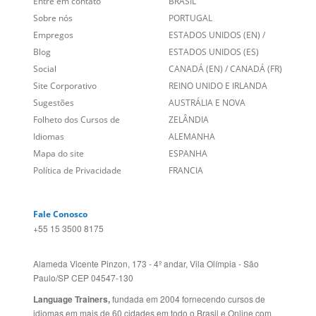
Links Relacionados
No mundo todo
Entre em contato
BRASIL
Sobre nós
PORTUGAL
Empregos
ESTADOS UNIDOS (EN)
/
Blog
ESTADOS UNIDOS (ES)
Social
CANADÁ (EN)
/
CANADÁ (FR)
Site Corporativo
REINO UNIDO E IRLANDA
Sugestões
AUSTRÁLIA E NOVA
Folheto dos Cursos de
ZELÂNDIA
Idiomas
ALEMANHA
Mapa do site
ESPANHA
Política de Privacidade
FRANCIA
Fale Conosco
+55 15 3500 8175
Alameda Vicente Pinzon, 173 - 4º andar, Vila Olímpia - São