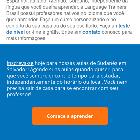
Espanhol, Italiano, Alemão, Coreano, independente da
língua que você queira aprender, a Language Trainers
Brasil possui professores nativos no idioma que você
quer aprender. Faça um curso personalizado e no
conforto da sua casa ou do seu escritório. Faça um
teste
de nível
on-line e grátis. Entre em
contato
conosco para
mais informações.
Inscreva-se
hoje para nossas aulas de Sudanês em
Salvador! Agende suas aulas quando quiser, para
que você sempre encontre tempo para estudar,
independentemente do horário ou local. Você nem
precisa sair de casa para se encontrar com seu
professor!
Comece a aprender