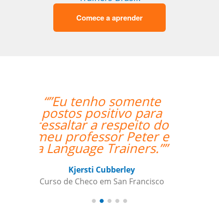
Comece a aprender
“” Destaco o trabalho
do Professor Enrico,
que sempre foi
extremamente
pontual.””
Reginaldo Pontirolli
Curso de Italiano em Guarulhos,
Commander (Colonel), Brazilian Air
Force Base, São Paulo (Força Aérea
Brasileira)