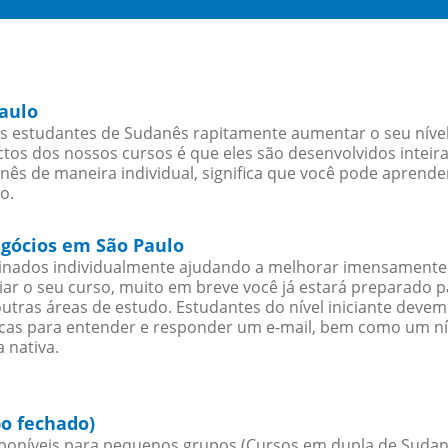
aulo
s estudantes de Sudanês rapitamente aumentar o seu nível 
os dos nossos cursos é que eles são desenvolvidos inteir
ês de maneira individual, significa que você pode aprender
o.
egócios em São Paulo
sinados individualmente ajudando a melhorar imensamente
iciar o seu curso, muito em breve você já estará preparado
outras áreas de estudo. Estudantes do nível iniciante dev
ticas para entender e responder um e-mail, bem como um ní
 nativa.
o fechado)
oníveis para pequenos grupos (Cursos em dupla de Sudan