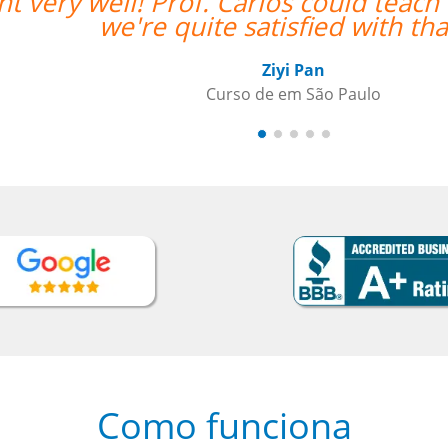
 in Chinese and English and
“”O cur
come
Como funciona