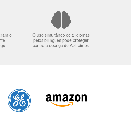
eram o
O uso simultâneo de 2 idiomas
nte
pelos bilíngues pode proteger
ego.
contra a doença de Alzheimer.