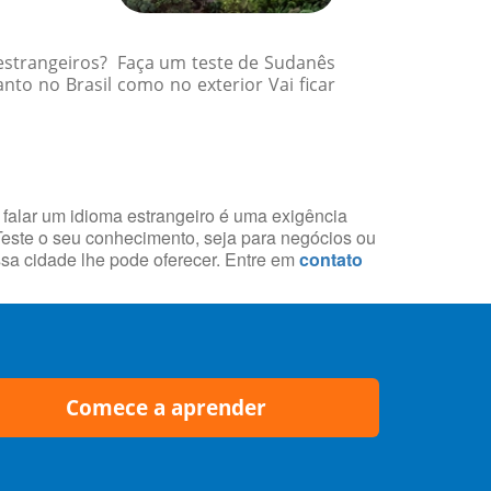
 estrangeiros? Faça um teste de Sudanês
to no Brasil como no exterior Vai ficar
 falar um idioma estrangeiro é uma exigência
 Teste o seu conhecimento, seja para negócios ou
essa cidade lhe pode oferecer. Entre em
contato
Comece a aprender