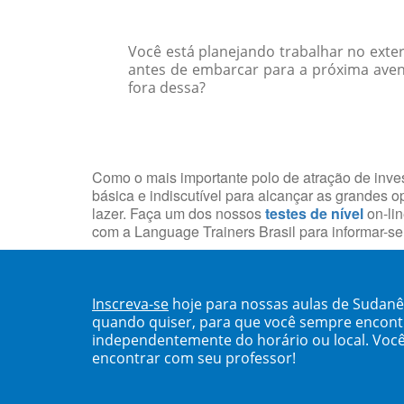
Você está planejando trabalhar no exte
antes de embarcar para a próxima avent
fora dessa?
Como o mais importante polo de atração de inves
básica e indiscutível para alcançar as grandes o
lazer. Faça um dos nossos
testes de nível
on-lin
com a Language Trainers Brasil para informar-s
Inscreva-se
hoje para nossas aulas de Sudanê
quando quiser, para que você sempre encont
independentemente do horário ou local. Você
encontrar com seu professor!