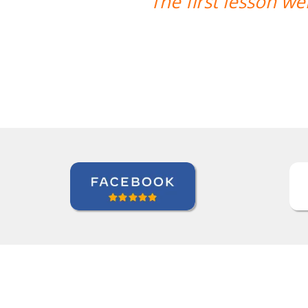
y well! Prof. Carlos could teach both
we're quite satisfied with that. ””
Ziyi Pan
Curso de em São Paulo