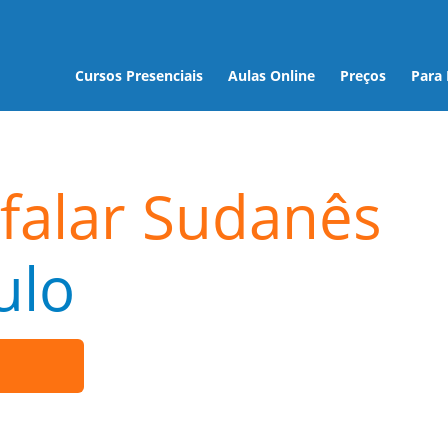
Cursos Presenciais
Aulas Online
Preços
Para
falar Sudanês
ulo