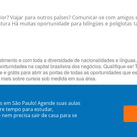
rior? Viajar para outros países? Comunicar-se com amigos
ura Há muitas oportunidade para bilíngües e poliglotas tan
timento e com toda a diversidade de nacionalidades e línguas,
portunidades na capital brasileira dos negócios. Qualifique-se!
e e grátis para abrir as portas de todas as oportunidades que 
e mais sobre cursos sob medida em sua área.
s em São Paulo! Agende suas aulas
re tempo para estudar,
 nem precisa sair de casa para se