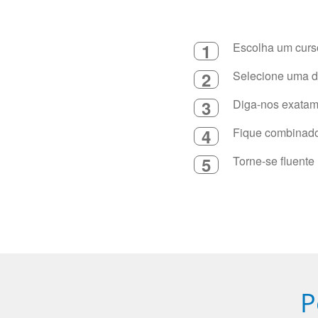
1
Escolha um curso
2
Selecione uma du
3
Diga-nos exatame
4
Fique combinado 
5
Torne-se fluente
P