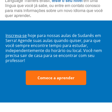
Language Trainers Brasil,
teste o seu nível
em uma
língua que você já sabe, ou entre em contato conosco
para mais informações sobre um novo idioma que você
quer aprender
.
Inscreva-se
hoje para nossas aulas de Sudanês em
Serra! Agende suas aulas quando quiser, para que
você sempre encontre tempo para estudar,
independentemente do horário ou local. Você nem
precisa sair de casa para se encontrar com seu
professor!
Comece a aprender