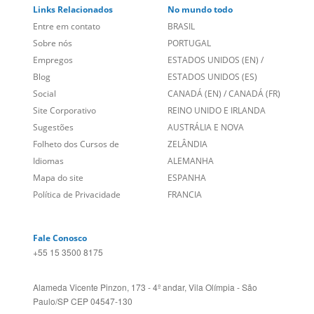
Sobre nós
PORTUGAL
Empregos
ESTADOS UNIDOS (EN)
/
Blog
ESTADOS UNIDOS (ES)
Social
CANADÁ (EN)
/
CANADÁ (FR)
Site Corporativo
REINO UNIDO E IRLANDA
Sugestões
AUSTRÁLIA E NOVA
Folheto dos Cursos de
ZELÂNDIA
Idiomas
ALEMANHA
Mapa do site
ESPANHA
Política de Privacidade
FRANCIA
Fale Conosco
+55 15 3500 8175
Alameda Vicente Pinzon, 173 - 4º andar, Vila Olímpia - São
Paulo/SP CEP 04547-130
Language Trainers,
fundada em 2004 fornecendo cursos de
idiomas em mais de 60 cidades em todo o Brasil e Online com