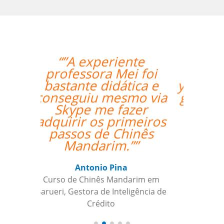
“”My Portuguese is
getting better with
your support. Cris is a
great teacher for me;
his teaching is very
clear and simple for
me to understand.””
Maxx Okuyama
Curso de Português em Jundiaí,
Sumidenso do Brasil