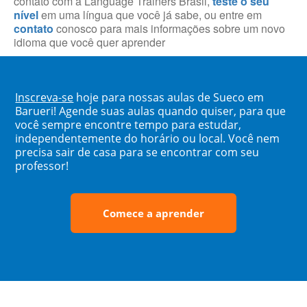
contato com a Language Trainers Brasil,
teste o seu
nível
em uma língua que você já sabe, ou entre em
contato
conosco para mais informações sobre um novo
idioma que você quer aprender
Inscreva-se
hoje para nossas aulas de Sueco em
Barueri! Agende suas aulas quando quiser, para que
você sempre encontre tempo para estudar,
independentemente do horário ou local. Você nem
precisa sair de casa para se encontrar com seu
professor!
Comece a aprender