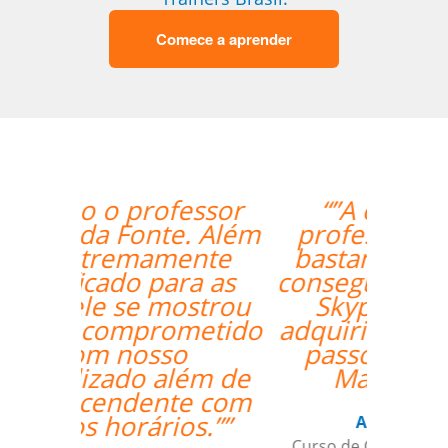
Comece a aprender
“”A experiente
professora Mei foi
bastante didática e
conseguiu mesmo via
Skype me fazer
adquirir os primeiros
passos de Chinês
Mandarim.””
Antonio Pina
Curso de Chinês Mandarim em