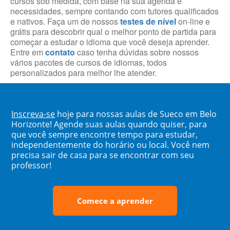
cursos sob medida, com base na sua agenda e
necessidades, sempre contando com tutores qualificados
e nativos. Faça um de nossos
testes de nível
on-line e
grátis para descobrir qual o melhor ponto de partida para
começar a estudar o idioma que você deseja aprender.
Entre em
contato
caso tenha dúvidas sobre nossos
vários pacotes de cursos de idiomas, todos
personalizados para melhor lhe atender.
Inscreva-se
hoje para nossas aulas de Sueco em Belo
Horizonte! Agende suas aulas quando quiser, para
que você sempre encontre tempo para estudar,
independentemente do horário ou local. Você nem
precisa sair de casa para se encontrar com seu
professor!
Comece a aprender