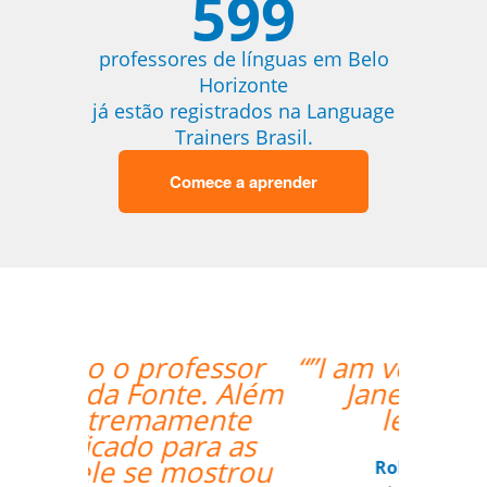
599
professores de línguas em Belo
Horizonte
já estão registrados na Language
Trainers Brasil.
Comece a aprender
“”I am very happy with
Jane, I love our
lessons.””
Roland Tschanz