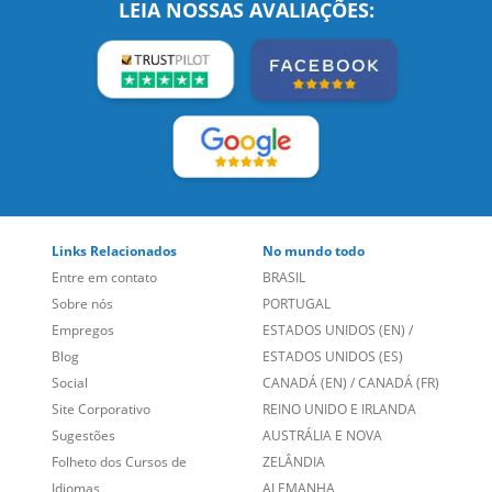
Links Relacionados
No mundo todo
Entre em contato
BRASIL
Sobre nós
PORTUGAL
Empregos
ESTADOS UNIDOS (EN)
/
Blog
ESTADOS UNIDOS (ES)
Social
CANADÁ (EN)
/
CANADÁ (FR)
Site Corporativo
REINO UNIDO E IRLANDA
Sugestões
AUSTRÁLIA E NOVA
Folheto dos Cursos de
ZELÂNDIA
Idiomas
ALEMANHA
Mapa do site
ESPANHA
Política de Privacidade
FRANCIA
Fale Conosco
+55 15 3500 8175