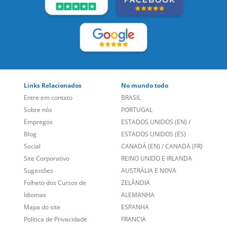
Links Relacionados
No mundo todo
Entre em contato
BRASIL
Sobre nós
PORTUGAL
Empregos
ESTADOS UNIDOS (EN)
/
Blog
ESTADOS UNIDOS (ES)
Social
CANADÁ (EN)
/
CANADÁ (FR)
Site Corporativo
REINO UNIDO E IRLANDA
Sugestões
AUSTRÁLIA E NOVA
Folheto dos Cursos de
ZELÂNDIA
Idiomas
ALEMANHA
Mapa do site
ESPANHA
Política de Privacidade
FRANCIA
Fale Conosco
+55 15 3500 8175