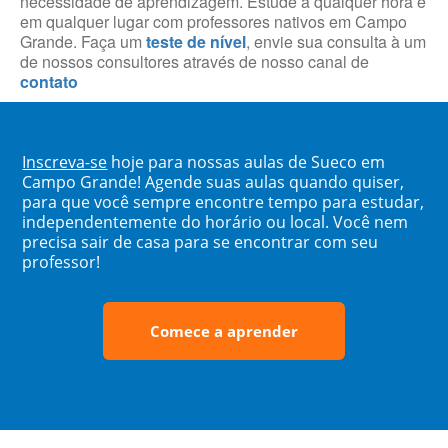
necessidade de aprendizagem. Estude a qualquer hora e
em qualquer lugar com professores nativos em Campo
Grande. Faça um
teste de nível
, envie sua consulta à um
de nossos consultores através de nosso canal de
contato
Inscreva-se
hoje para nossas aulas de Sueco em
Campo Grande! Agende suas aulas quando quiser,
para que você sempre encontre tempo para estudar,
independentemente do horário ou local. Você nem
precisa sair de casa para se encontrar com seu
professor!
Comece a aprender