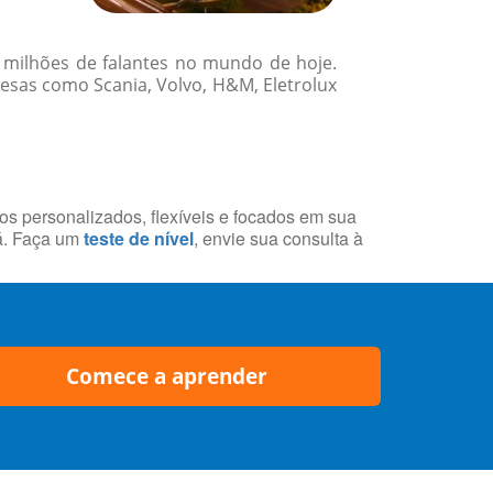
 milhões de falantes no mundo de hoje.
resas como Scania, Volvo, H&M, Eletrolux
sos personalizados, flexíveis e focados em sua
á. Faça um
teste de nível
, envie sua consulta à
Comece a aprender