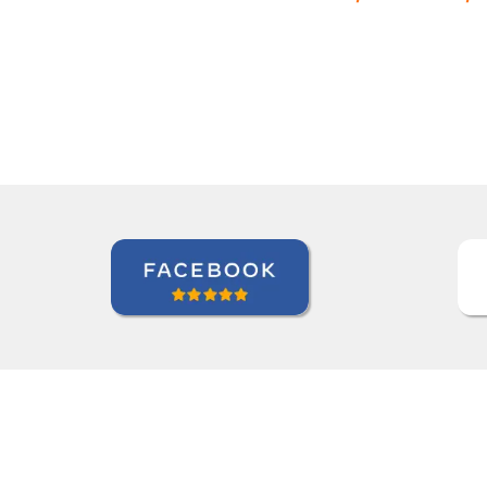
horários.””
Juliana Jimenez
Curso de Sueco em Rio de Janeiro