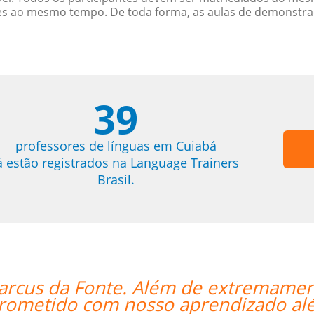
es ao mesmo tempo. De toda forma, as aulas de demonstr
39
professores de línguas em Cuiabá
á estão registrados na Language Trainers
Brasil.
ficado para as aulas, ele se
“”I wa
 condescendente com nossos