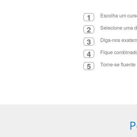
1
Escolha um curso
2
Selecione uma du
3
Diga-nos exatame
4
Fique combinado 
5
Torne-se fluente
P