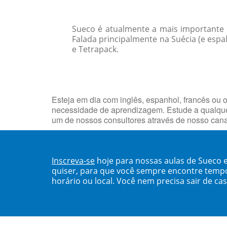
Sueco é atualmente a mais importante 
Falada principalmente na Suécia (e espa
e Tetrapack.
Esteja em dia com inglês, espanhol, francês ou o
necessidade de aprendizagem. Estude a qualque
um de nossos consultores através de nosso can
Inscreva-se
hoje para nossas aulas de Sueco 
quiser, para que você sempre encontre temp
horário ou local. Você nem precisa sair de ca