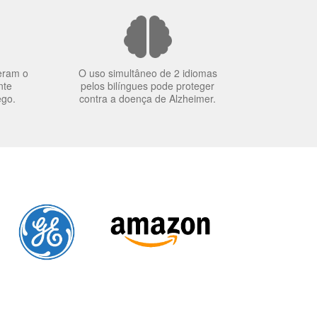
eram o
O uso simultâneo de 2 idiomas
nte
pelos bilíngues pode proteger
ego.
contra a doença de Alzheimer.