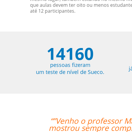
que aulas devem ter oito ou menos estudant
até 12 participantes.
14160
pessoas fizeram
j
um teste de nível de Sueco.
a Fonte. Além de extremamente quali
do com nosso aprendizado além de