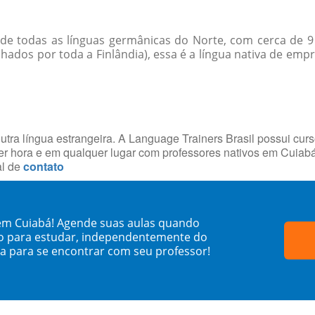
de todas as línguas germânicas do Norte, com cerca de 9
lhados por toda a Finlândia), essa é a língua nativa de emp
utra língua estrangeira. A Language Trainers Brasil possui cur
r hora e em qualquer lugar com professores nativos em Cuiab
al de
contato
em Cuiabá! Agende suas aulas quando
o para estudar, independentemente do
sa para se encontrar com seu professor!