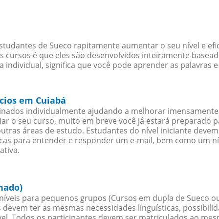
studantes de Sueco rapitamente aumentar o seu nível e efi
cursos é que eles são desenvolvidos inteiramente baseado
individual, significa que você pode aprender as palavras e
ócios em Cuiabá
sinados individualmente ajudando a melhorar imensamente
iciar o seu curso, muito em breve você já estará preparado
outras áreas de estudo. Estudantes do nível iniciante dev
ticas para entender e responder um e-mail, bem como um ní
ativa.
hado)
íveis para pequenos grupos (Cursos em dupla de Sueco ou
 devem ter as mesmas necessidades linguísticas, possibil
. Todos os participantes devem ser matriculados ao mesm