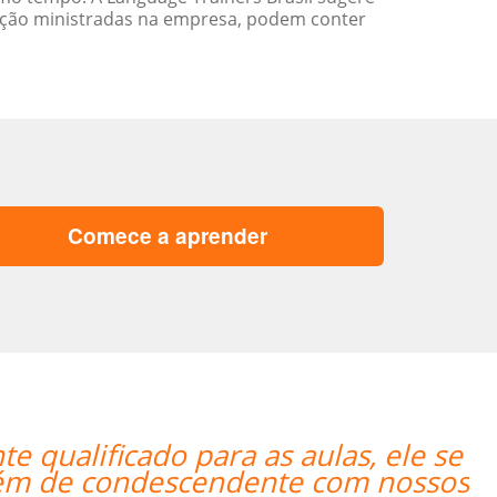
ação ministradas na empresa, podem conter
Comece a aprender
s really happy with the overall exper
much progress with 