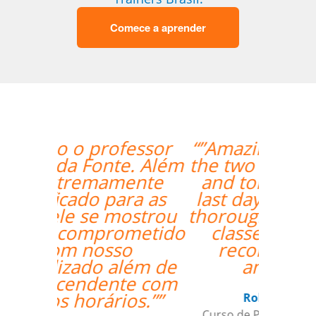
Comece a aprender
“”Amazing how quickly
the two weeks went by
and tomorrow is my
last day with Milena. I
thoroughly enjoyed my
classes and would
recommend her
anytime. ””
Roland Tschanz
Curso de Português em Manaus