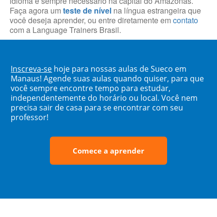
idioma é sempre necessário na capital do Amazonas.
Faça agora um
teste de nível
na língua estrangeira que
você deseja aprender, ou entre diretamente em
contato
com a Language Trainers Brasil.
Inscreva-se
hoje para nossas aulas de Sueco em
Manaus! Agende suas aulas quando quiser, para que
você sempre encontre tempo para estudar,
independentemente do horário ou local. Você nem
precisa sair de casa para se encontrar com seu
professor!
Comece a aprender