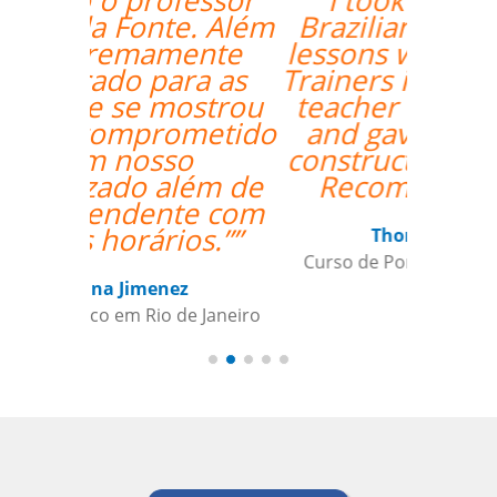
“”I took 40 hours of
Brazilian Portuguese
lessons with Language
Trainers in Manaus. My
teacher was a delight
and gave me lots of
constructive feedback.
Recommended. ””
Thomas Parker
Curso de Português em Manaus