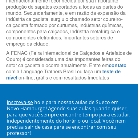
internacionalmente reconhecida por sua importante
produção de sapatos exportados a todas as partes do
mundo. Secundariamente, e em razão da expansão da
indústria calçadista, surgiu o chamado setor coureiro-
calçadista formado por curtumes, indústrias químicas,
componentes para calçados, indústria metalúrgica e
componentes eletrônicos, importantes setores de
emprego da cidade.
A FENAC (Feira Internacional de Calçados e Artefatos de
Couro) é considerada uma das importantes feiras do
setor calçadista e ocorre anualmente. Entre em
contato
com a Language Trainers Brasil ou faça um
teste de
nível
on-line, grátis e com resultados imediatos
Inscreva-se
hoje para nossas aulas de Sueco em
Novo Hamburgo! Agende suas aulas quando quiser,
para que você sempre encontre tempo para estudar,
independentemente do horário ou local. Você nem
precisa sair de casa para se encontrar com seu
professor!