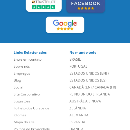
Links Relacionados
No mundo todo
Entre em contato
BRASIL
Sobre nós
PORTUGAL
Empregos
ESTADOS UNIDOS (EN)
/
Blog
ESTADOS UNIDOS (ES)
Social
CANADÁ (EN)
/
CANADÁ (FR)
Site Corporativo
REINO UNIDO E IRLANDA
Sugestões
AUSTRÁLIA E NOVA
Folheto dos Cursos de
ZELÂNDIA
Idiomas
ALEMANHA
Mapa do site
ESPANHA
Política de Privacidade
FRANCIA
Fale Conosco
+55 15 3500 8175