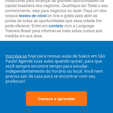
indiscutível para alcançar as grandes oportunidades na
capital brasileira dos negócios. Qualifique-se! Teste o seu
conhecimento, seja para negócios ou lazer. Faça um dos
nossos
testes de nível
on-line e grátis para abrir as
portas de todas as oportunidades que essa cidade lhe
pode oferecer. Entre em
contato
com a Language
Trainers Brasil para informar-se mais sobre cursos sob
medida em sua área.
Inscreva-se
hoje para nossas aulas de Sueco em São
Paulo! Agende suas aulas quando quiser, para que
você sempre encontre tempo para estudar,
independentemente do horário ou local. Você nem
precisa sair de casa para se encontrar com seu
professor!
Comece a aprender