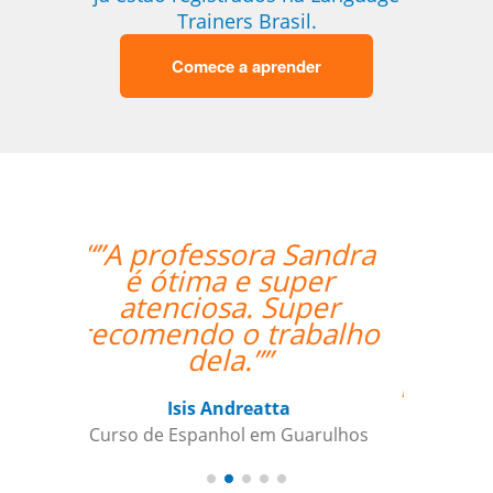
Trainers Brasil.
Comece a aprender
“”The class with Ivo
went well. He knows
his stuff and is very
helpful. He replies
quickly outside class
hours as well if I have
questions. ””
Indra Maya Gurung
Curso de Português em Santos