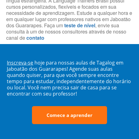
língua estrangeira. A Language Trainers Brasil possui
cursos personalizados, flexíveis e focados em sua
necessidade de aprendizagem. Estude a qualquer hora e
em qualquer lugar com professores nativos em Jaboatão
dos Guararapes. Faça um
teste de nível
, envie sua
consulta à um de nossos consultores através de nosso
canal de
contato
Inscreva-se
hoje para nossas aulas de Tagalog em
Jaboatão dos Guararapes! Agende suas aulas
quando quiser, para que você sempre encontre
tempo para estudar, independentemente do horário
ou local. Você nem precisa sair de casa para se
encontrar com seu professor!
Comece a aprender