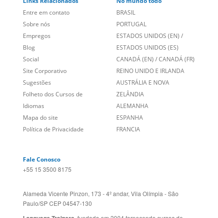
Links Relacionados
No mundo todo
Entre em contato
BRASIL
Sobre nós
PORTUGAL
Empregos
ESTADOS UNIDOS (EN)
/
Blog
ESTADOS UNIDOS (ES)
Social
CANADÁ (EN)
/
CANADÁ (FR)
Site Corporativo
REINO UNIDO E IRLANDA
Sugestões
AUSTRÁLIA E NOVA
Folheto dos Cursos de
ZELÂNDIA
Idiomas
ALEMANHA
Mapa do site
ESPANHA
Política de Privacidade
FRANCIA
Fale Conosco
+55 15 3500 8175
Alameda Vicente Pinzon, 173 - 4º andar, Vila Olímpia - São