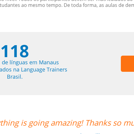
studantes ao mesmo tempo. De toda forma, as aulas de d
118
s de línguas em Manaus
trados na Language Trainers
Brasil.
 for your help!””