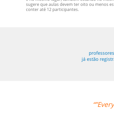
sugere que aulas devem ter oito ou menos e
conter até 12 participantes.
professore
já estão regis
hing is going amazing! Thanks so much