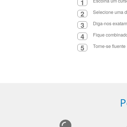
1
Escolha um curso
2
Selecione uma du
3
Diga-nos exatame
4
Fique combinado 
5
Torne-se fluente
P