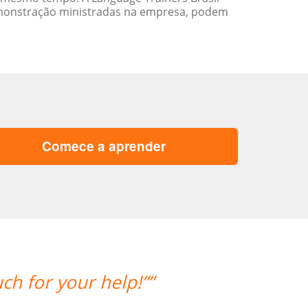
emonstração ministradas na empresa, podem
Comece a aprender
“”I took 40 hours of Brazilian Portu
teacher was a delight and gave me