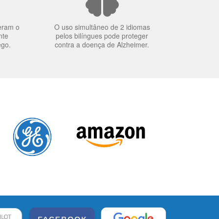
eram o
O uso simultâneo de 2 idiomas
nte
pelos bilíngues pode proteger
ego.
contra a doença de Alzheimer.