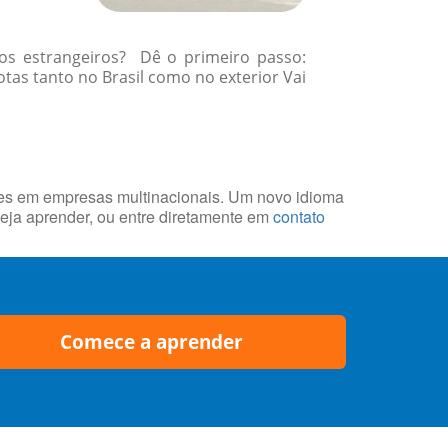
gos estrangeiros? Dê o primeiro passo:
tas tanto no Brasil como no exterior Vai
des em empresas multinacionais. Um novo idioma
eja aprender, ou entre diretamente em
contato
Comece a aprender