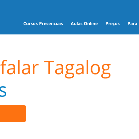
Cursos Presenciais
Aulas Online
Preços
Para
falar Tagalog
s