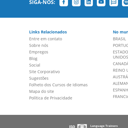
SIGA-NOS:
Links Relacionados
No mun
Entre em contato
BRASIL
Sobre nós
PORTU
Empregos
ESTADO
UNIDOS 
Blog
CANADÁ
Social
REINO 
Site Corporativo
AUSTRÁ
Sugestões
ALEMA
Folheto dos Cursos de Idiomas
ESPAN
Mapa do site
FRANCI
Política de Privacidade