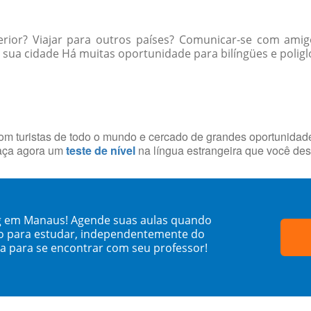
erior? Viajar para outros países? Comunicar-se com ami
sua cidade Há muitas oportunidade para bilíngües e poliglo
com turistas de todo o mundo e cercado de grandes oportunida
Faça agora um
teste de nível
na língua estrangeira que você des
og em Manaus! Agende suas aulas quando
o para estudar, independentemente do
sa para se encontrar com seu professor!