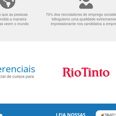
a que as pessoas
70% dos recrutadores de emprego consid
molda a maneira
bilinguismo uma qualidade extremame
as veem o mundo
impressionante nos candidatos a empr
renciais
ial de cursos para
LEIA NOSSAS