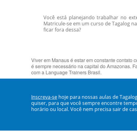
Você está planejando trabalhar no ext
Matricule-se em um curso de Tagalog na 
ficar fora dessa?
Viver em Manaus é estar em constante contato 
é sempre necessário na capital do Amazonas. 
com a Language Trainers Brasil.
Inscreva-se
hoje para nossas aulas de Tagal
quiser, para que você sempre encontre temp
horário ou local. Você nem precisa sair de ca