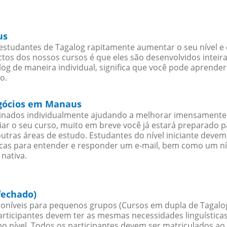
us
studantes de Tagalog rapitamente aumentar o seu nível e e
os dos nossos cursos é que eles são desenvolvidos inteir
og de maneira individual, significa que você pode aprender
o.
egócios em Manaus
sinados individualmente ajudando a melhorar imensamente
iciar o seu curso, muito em breve você já estará preparado
outras áreas de estudo. Estudantes do nível iniciante dev
ticas para entender e responder um e-mail, bem como um ní
nativa.
fechado)
oníveis para pequenos grupos (Cursos em dupla de Tagalog
rticipantes devem ter as mesmas necessidades linguística
nível. Todos os participantes devem ser matriculados ao