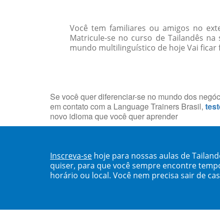
Você tem familiares ou amigos no ext
Matricule-se no curso de Tailandês n
mundo multilinguístico de hoje Vai ficar
Se você quer diferenciar-se no mundo dos negócio
em contato com a Language Trainers Brasil,
test
novo idioma que você quer aprender
Inscreva-se
hoje para nossas aulas de Tailan
quiser, para que você sempre encontre temp
horário ou local. Você nem precisa sair de ca