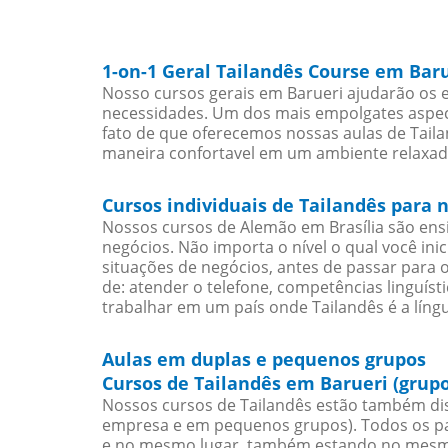
1-on-1 Geral Tailandês Course em Bar
Nosso cursos gerais em Barueri ajudarão os e
necessidades. Um dos mais empolgates aspect
fato de que oferecemos nossas aulas de Taila
maneira confortavel em um ambiente relaxad
Cursos individuais de Tailandês para 
Nossos cursos de Alemão em Brasília são en
negócios. Não importa o nível o qual você in
situações de negócios, antes de passar para 
de: atender o telefone, competências linguís
trabalhar em um país onde Tailandês é a língu
Aulas em duplas e pequenos grupos
Cursos de Tailandês em Barueri (grup
Nossos cursos de Tailandês estão também dis
empresa e em pequenos grupos). Todos os pa
e no mesmo lugar, também estando no mesmo 