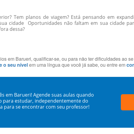
erior? Tem planos de viagem? Está pensando em expandi
a sua cidade Oportunidades não faltam em sua cidade p
 fora dessa?
s em Barueri, qualificar-se, ou para não ter dificuldades ao s
e o seu nível
em uma língua que você já sabe, ou entre em
con
dês em Barueri! Agende suas aulas quando
o para estudar, independentemente do
sa para se encontrar com seu professor!