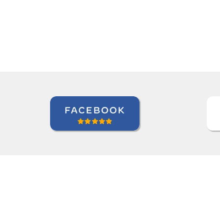
Antonio Pina
Curso de Chinês Mandarim em Barueri, Gestora de Inteligên