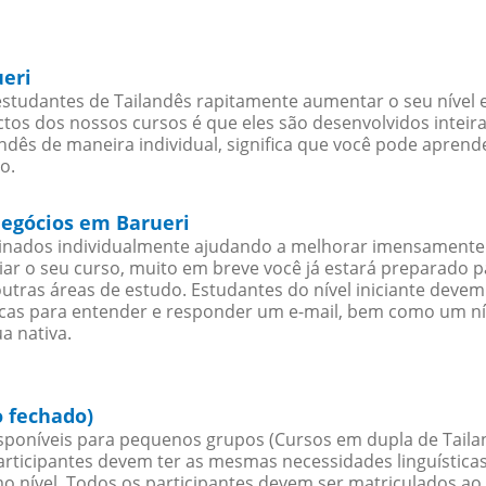
ueri
studantes de Tailandês rapitamente aumentar o seu nível e
os dos nossos cursos é que eles são desenvolvidos inteir
ndês de maneira individual, significa que você pode aprende
o.
negócios em Barueri
sinados individualmente ajudando a melhorar imensamente
iciar o seu curso, muito em breve você já estará preparado
outras áreas de estudo. Estudantes do nível iniciante dev
ticas para entender e responder um e-mail, bem como um ní
a nativa.
o fechado)
poníveis para pequenos grupos (Cursos em dupla de Tailan
rticipantes devem ter as mesmas necessidades linguística
nível. Todos os participantes devem ser matriculados ao