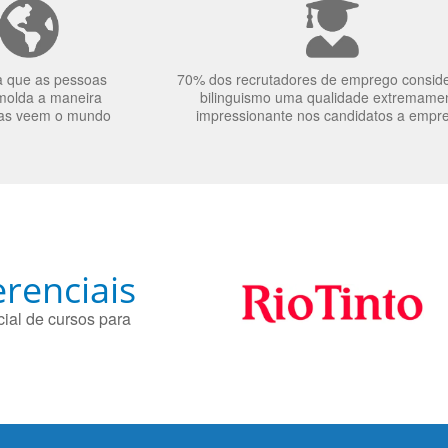
a que as pessoas
70% dos recrutadores de emprego consid
molda a maneira
bilinguismo uma qualidade extremame
as veem o mundo
impressionante nos candidatos a empr
renciais
ial de cursos para