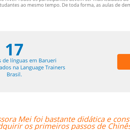
studantes ao mesmo tempo. De toda forma, as aulas de d
17
s de línguas em Barueri
trados na Language Trainers
Brasil.
seguiu mesmo via Skype me fazer
 Mandarim.””