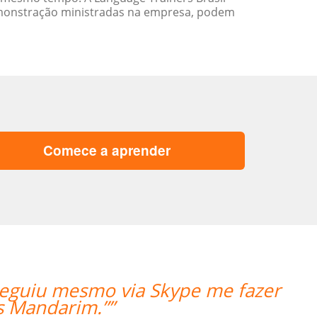
emonstração ministradas na empresa, podem
Comece a aprender
“”Working w