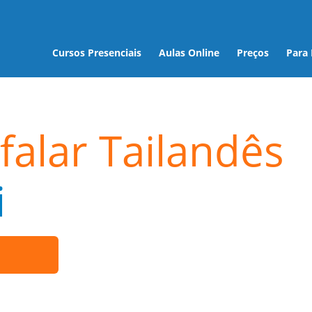
Cursos Presenciais
Aulas Online
Preços
Para
falar Tailandês
i