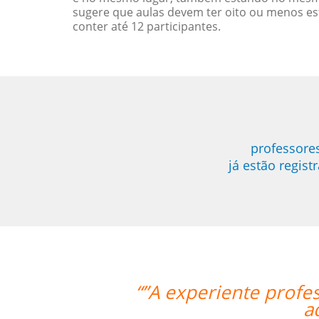
sugere que aulas devem ter oito ou menos e
conter até 12 participantes.
professore
já estão regis
ora Mei foi bastante didática e con
uirir os primeiros passos de Chinês