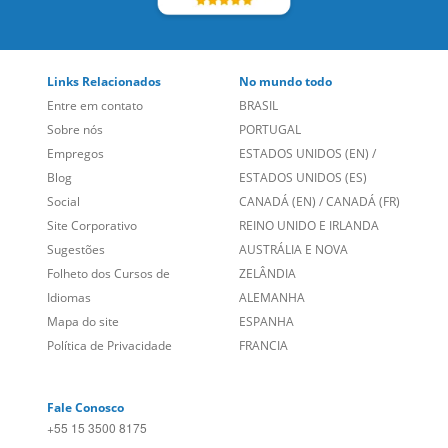
Links Relacionados
No mundo todo
Entre em contato
BRASIL
Sobre nós
PORTUGAL
Empregos
ESTADOS UNIDOS (EN)
/
Blog
ESTADOS UNIDOS (ES)
Social
CANADÁ (EN)
/
CANADÁ (FR)
Site Corporativo
REINO UNIDO E IRLANDA
Sugestões
AUSTRÁLIA E NOVA
Folheto dos Cursos de
ZELÂNDIA
Idiomas
ALEMANHA
Mapa do site
ESPANHA
Política de Privacidade
FRANCIA
Fale Conosco
+55 15 3500 8175
Alameda Vicente Pinzon, 173 - 4º andar, Vila Olímpia - São