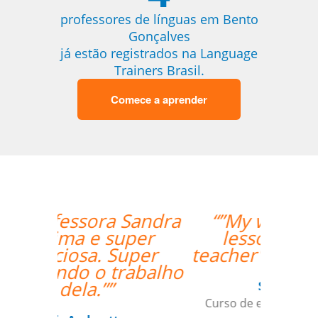
professores de línguas em Bento
Gonçalves
já estão registrados na Language
Trainers Brasil.
Comece a aprender
“”My wife likes the
lessons and the
teacher's punctuality.””
Seok Kwon
Curso de em Goiânia, CJ Selecta