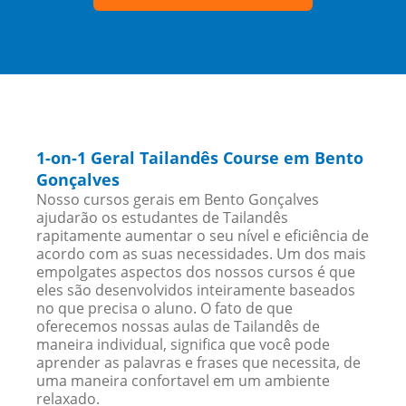
1-on-1 Geral Tailandês Course em Bento
Gonçalves
Nosso cursos gerais em Bento Gonçalves
ajudarão os estudantes de Tailandês
rapitamente aumentar o seu nível e eficiência de
acordo com as suas necessidades. Um dos mais
empolgates aspectos dos nossos cursos é que
eles são desenvolvidos inteiramente baseados
no que precisa o aluno. O fato de que
oferecemos nossas aulas de Tailandês de
maneira individual, significa que você pode
aprender as palavras e frases que necessita, de
uma maneira confortavel em um ambiente
relaxado.