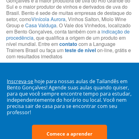
Gonçalves é a maior produtora de uva do Rio Grande do
Sul e o maior produtor de vinhos e derivados de uva do
Brasil. Bento é sede de muitas empresas de destaque do
setor, como
Vinícola Aurora
, Vinhos Salton, Miolo Wine
Group e
Casa Valduga
. O Vale dos Vinhedos, localizado
em Bento Gonçalves, conta também com a
indicação de
procedência
, que qualifica a origem de um produto em
nível mundial. Entre em
contato
com a Language
Trainers Brasil ou faça um
teste de nível
on-line, grátis e
com resultados imediatos
Inscreva-se
hoje para nossas aulas de Tailandês em
Bento Gonçalves! Agende suas aulas quando quiser,
para que você sempre encontre tempo para estudar,
independentemente do horário ou local. Você nem
precisa sair de casa para se encontrar com seu
professor!
Comece a aprender